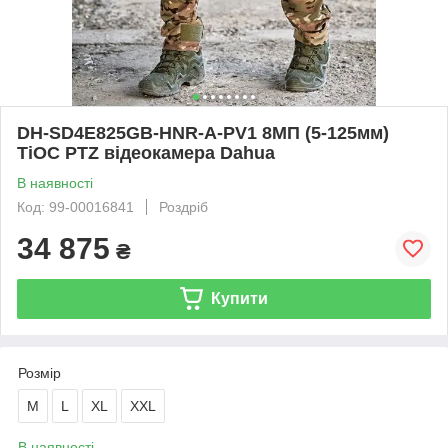
DH-SD4E825GB-HNR-A-PV1 8МП (5-125мм)
TiOC PTZ відеокамера Dahua
В наявності
Код: 99-00016841
Роздріб
34 875
₴
Купити
Розмір
M
L
XL
XXL
В наявності