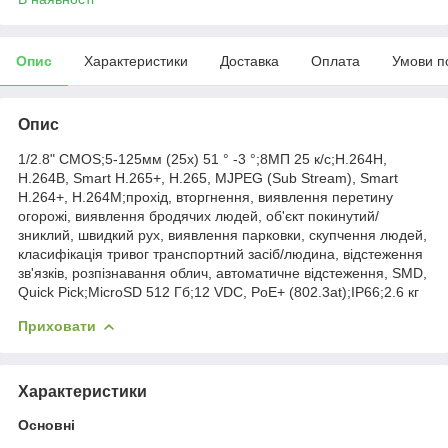
Опис
Характеристики
Доставка
Оплата
Умови п
Опис
1/2.8" CMOS;5-125мм (25х) 51 ° -3 °;8МП 25 к/с;H.264H,
H.264B, Smart H.265+, H.265, MJPEG (Sub Stream), Smart
H.264+, H.264M;прохід, вторгнення, виявлення перетину
огорожі, виявлення бродячих людей, об'єкт покинутий/
зниклий, швидкий рух, виявлення парковки, скупчення людей,
класифікація тривог транспортний засіб/людина, відстеження
зв'язків, розпізнавання облич, автоматичне відстеження, SMD,
Quick Pick;MicroSD 512 Гб;12 VDC, PoE+ (802.3at);IP66;2.6 кг
Приховати
Характеристики
Основні