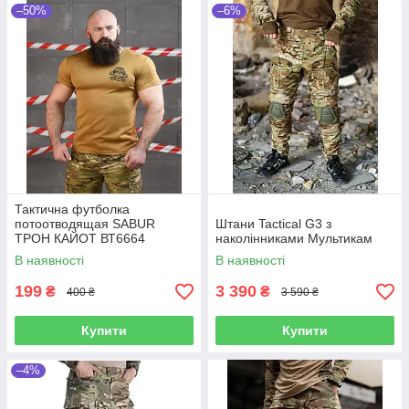
–50%
–6%
Тактична футболка
потоотводящая SABUR
Штани Tactical G3 з
ТРОН КАЙОТ ВТ6664
наколінниками Мультикам
В наявності
В наявності
199
3 390
₴
₴
400 ₴
3 590 ₴
Купити
Купити
–4%