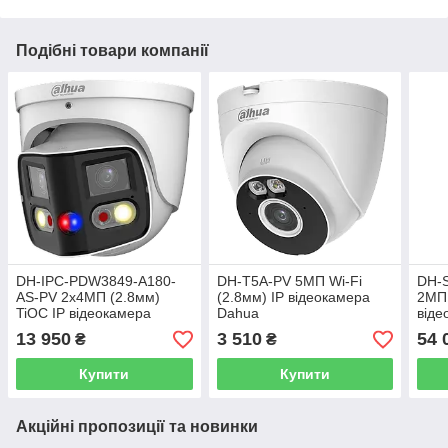
Подібні товари компанії
DH-IPC-PDW3849-A180-
DH-T5A-PV 5МП Wi-Fi
DH-
AS-PV 2x4МП (2.8мм)
(2.8мм) IP відеокамера
2МП 
TiOC IP відеокамера
Dahua
віде
Dahua
13 950
3 510
54 
₴
₴
Купити
Купити
Акційні пропозиції та новинки