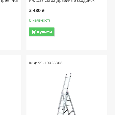
Стремянка
KRAUSE Corda Драбина 6 сходинок
3 480 ₴
В наявності
Купити
99-10028308