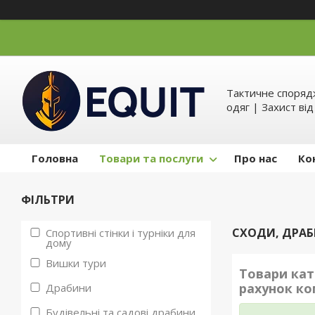
Тактичне спорядж
одяг | Захист ві
Головна
Товари та послуги
Про нас
Ко
ФІЛЬТРИ
СХОДИ, ДРА
Спортивні стінки і турніки для
дому
Вишки тури
Товари кат
рахунок ко
Драбини
Будівельні та садові драбини