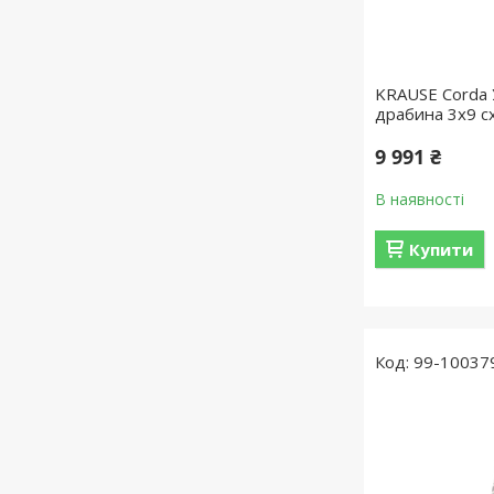
KRAUSE Corda 
драбина 3х9 с
9 991 ₴
В наявності
Купити
99-10037