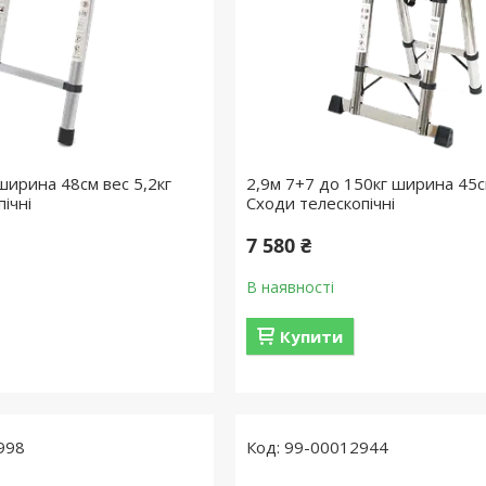
ширина 48см вес 5,2кг
2,9м 7+7 до 150кг ширина 45с
ічні
Сходи телескопічні
7 580 ₴
В наявності
Купити
998
99-00012944