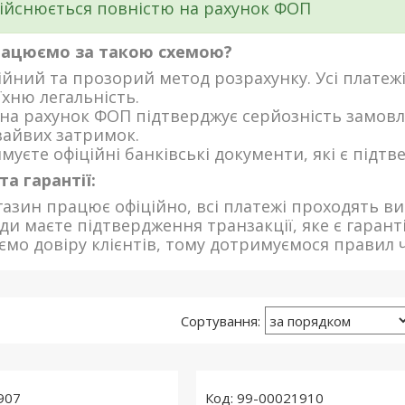
ійснюється повністю на рахунок ФОП
рацюємо за такою схемою?
ійний та прозорий метод розрахунку. Усі платеж
їхню легальність.
на рахунок ФОП підтверджує серйозність замов
зайвих затримок.
муєте офіційні банківські документи, які є підт
та гарантії:
азин працює офіційно, всі платежі проходять в
ди маєте підтвердження транзакції, яке є гарант
ємо довіру клієнтів, тому дотримуємося правил ч
907
99-00021910