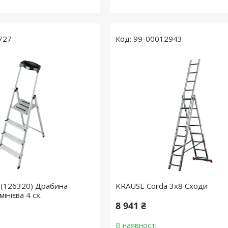
727
99-00012943
 (126320) Драбина-
KRAUSE Corda 3х8 Сходи
інієва 4 сх.
8 941 ₴
В наявності