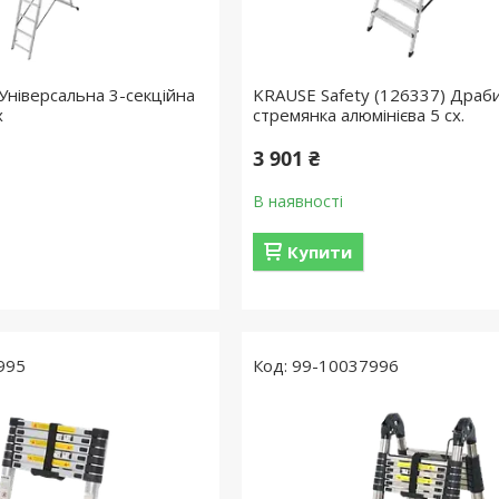
Універсальна 3-секційна
KRAUSE Safety (126337) Драб
х
стремянка алюмінієва 5 сх.
3 901 ₴
В наявності
Купити
995
99-10037996