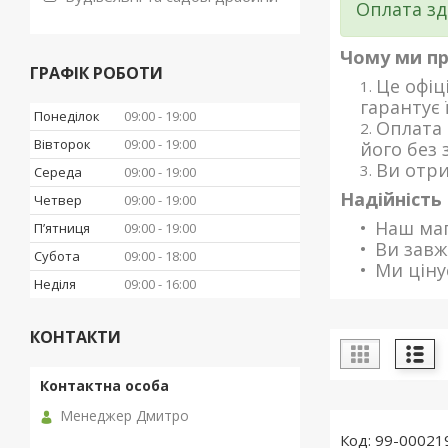
Оплата зд
Чому ми п
ГРАФІК РОБОТИ
Це офіц
гарантує 
Понеділок
09:00
19:00
Оплата 
Вівторок
09:00
19:00
його без 
Ви отри
Середа
09:00
19:00
Надійність 
Четвер
09:00
19:00
Наш маг
Пʼятниця
09:00
19:00
Ви завж
Субота
09:00
18:00
Ми ціну
Неділя
09:00
16:00
КОНТАКТИ
Менеджер Дмитро
99-00021