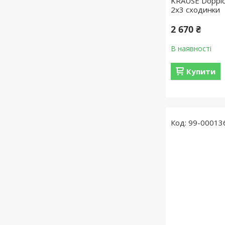
KRAUSE Doppl
2х3 сходинки
2 670 ₴
В наявності
Купити
99-00013