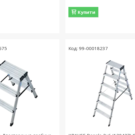
Купити
675
99-00018237