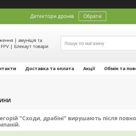
Детектори дронів
Обрати
ення | амуніція та
д FPV | Блекаут товари
нтакти
Доставка та оплата
Акції
Обмін та пов
БИНИ
егорій "Сходи, драбіні" вирушають після повн
мпаній.