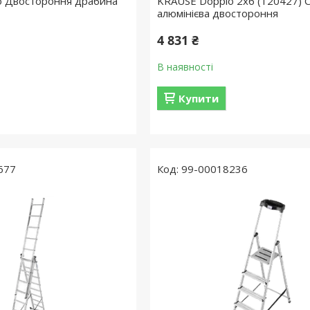
o Двостороння драбина
KRAUSE Dopplo 2x6 (120427) 
алюмінієва двостороння
4 831 ₴
В наявності
Купити
677
99-00018236