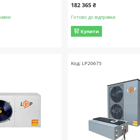
182 365 ₴
равки
Готово до відправки
Купити
LP20675