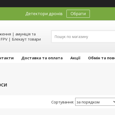
Детектори дронів
Обрати
ення | амуніція та
д FPV | Блекаут товари
нтакти
Доставка та оплата
Акції
Обмін та пов
ОСИ