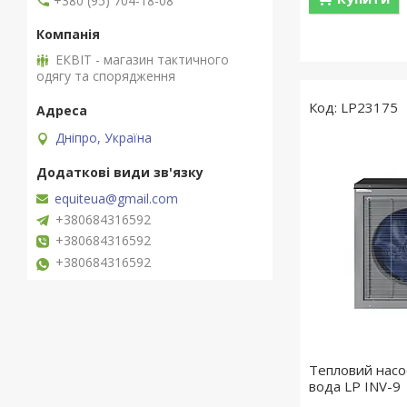
+380 (95) 704-18-08
ЕКВІТ - магазин тактичного
одягу та спорядження
LP23175
Дніпро, Україна
equiteua@gmail.com
+380684316592
+380684316592
+380684316592
Тепловий насо
вода LP INV-9