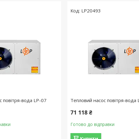
LP20493
с повітря-вода LP-07
Тепловий насос повітря-вода 
71 118 ₴
равки
Готово до відправки
Купити