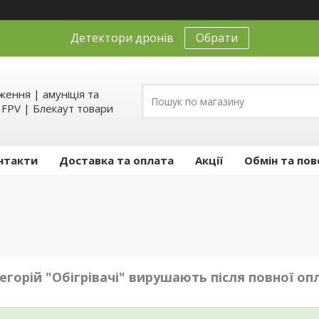
Детектори дронів
Обрати
ення | амуніція та
д FPV | Блекаут товари
нтакти
Доставка та оплата
Акції
Обмін та пов
егорій "Обігрівачі" вирушають після повної о