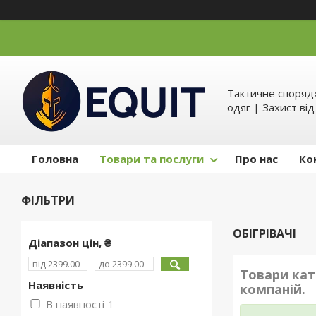
Тактичне спорядж
одяг | Захист ві
Головна
Товари та послуги
Про нас
Ко
ФІЛЬТРИ
ОБІГРІВАЧІ
Діапазон цін, ₴
Товари кат
Наявність
компаній.
В наявності
1