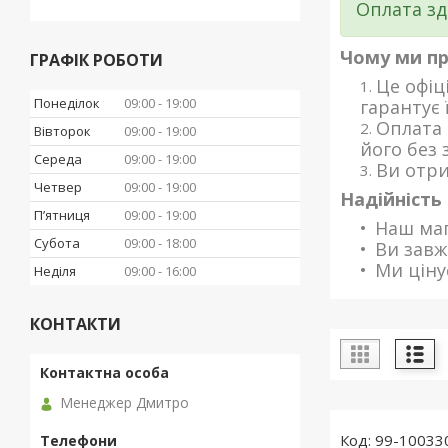
Оплата зд
Чому ми п
ГРАФІК РОБОТИ
Це офіц
Понеділок
09:00
19:00
гарантує 
Оплата 
Вівторок
09:00
19:00
його без 
Середа
09:00
19:00
Ви отри
Четвер
09:00
19:00
Надійність 
Пʼятниця
09:00
19:00
Наш маг
Субота
09:00
18:00
Ви завж
Ми ціну
Неділя
09:00
16:00
КОНТАКТИ
Менеджер Дмитро
99-10033