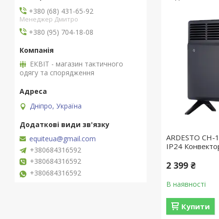
+380 (68) 431-65-92
Менеджер Дмитро
+380 (95) 704-18-08
ЕКВІТ - магазин тактичного
одягу та спорядження
Дніпро, Україна
ARDESTO CH-1
equiteua@gmail.com
IP24 Конвекто
+380684316592
+380684316592
2 399 ₴
+380684316592
В наявності
Купити