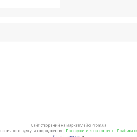
Сайт створений на маркетплейсі
Prom.ua
ЕКВІТ - магазин тактичного одягу та спорядження |
Поскаржитися на контент
|
Політика к
Select Language
▼