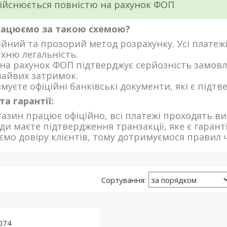
ійснюється повністю на рахунок ФОП
рацюємо за такою схемою?
ійний та прозорий метод розрахунку. Усі платеж
їхню легальність.
на рахунок ФОП підтверджує серйозність замов
зайвих затримок.
муєте офіційні банківські документи, які є підт
та гарантії:
азин працює офіційно, всі платежі проходять в
ди маєте підтвердження транзакції, яке є гарант
ємо довіру клієнтів, тому дотримуємося правил ч
074