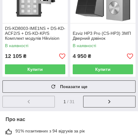
DS-KD8003-IME1NS + DS-KD-
ACF2/S + DS-KD-KP/S
Ezviz HP3 Pro (CS-HP3) 3МП
Комплект модулів Hikvision
Дверний дзвінок
В наявності
В наявності
12 105
4 950
₴
₴
Купити
Купити
Показати ще
1
/ 31
Про нас
91% позитивних з 94 відгуків за рік