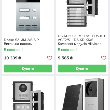
DS-KD8003-IME1NS + DS-KD-
Dnake S213M-2/S SIP
ACF2/S + DS-KD-KK/S
Виклична панель
Комплект модулів Hikvision
В наявності
В наявності
10 339
9 585
₴
₴
Купити
Купити