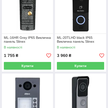
ML-16HR Grey IP65 Виклична
ML-20TLHD black IP65
панель Slinex
Виклична панель Slinex
В наявності
В наявності
1 755
3 960
₴
₴
Купити
Купити