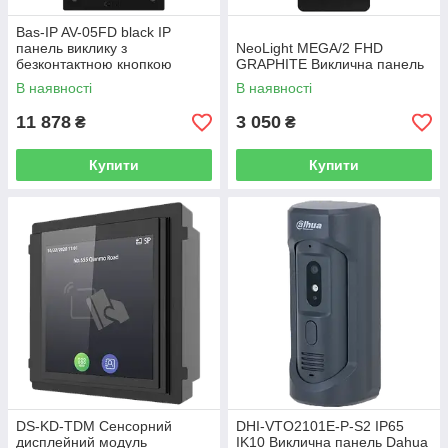
Bas-IP AV-05FD black IP
панель виклику з
NeoLight MEGA/2 FHD
безконтактною кнопкою
GRAPHITE Виклична панель
виклику
В наявності
В наявності
11 878
3 050
₴
₴
Купити
Купити
DS-KD-TDM Сенсорний
DHI-VTO2101E-P-S2 IP65
дисплейний модуль
IK10 Виклична панель Dahua