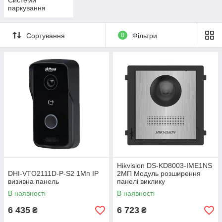
Системи
паркування
Сортування
0
Фільтри
Hikvision DS-KD8003-IME1NS
DHI-VTO2111D-P-S2 1Мп IP
2МП Модуль розширення
визивна панель
панелі виклику
В наявності
В наявності
6 435
6 723
₴
₴