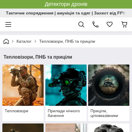
Детектори дронів
Тактичне спорядження | амуніція та одяг | Захист від FPV | 
Каталог
Тепловізори, ПНБ та приціли
Тепловізори, ПНБ та приціли
Тепловізори
Прилади нічного
Приціли,
бачення
ціловказівники