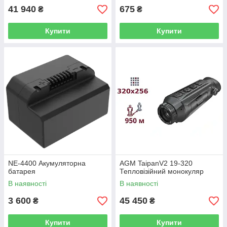
41 940
675
₴
₴
Купити
Купити
NE-4400 Акумуляторна
AGM TaipanV2 19-320
батарея
Тепловізійний монокуляр
В наявності
В наявності
3 600
45 450
₴
₴
Купити
Купити