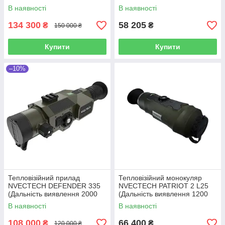
(Дальність виявлення 2000
м)
В наявності
В наявності
м)
134 300
58 205
₴
₴
150 000 ₴
Купити
Купити
–10%
Тепловізійний прилад
Тепловізійний монокуляр
NVECTECH DEFENDER 335
NVECTECH PATRIOT 2 L25
(Дальність виявлення 2000
(Дальність виявлення 1200
м)
м)
В наявності
В наявності
108 000
66 400
₴
₴
120 000 ₴