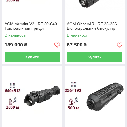
AGM Varmint V2 LRF 50-640
AGM ObservIR LRF 25-256
Тепловізійний приціл
Біспектральний бінокуляр
В наявності
В наявності
189 000
67 500
₴
₴
Купити
Купити