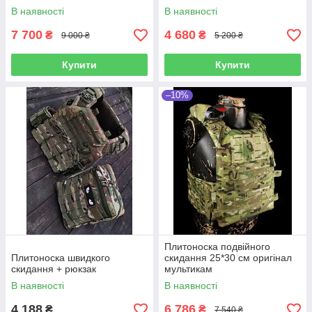
В наявності
В наявності
7 700
4 680
₴
₴
9 000 ₴
5 200 ₴
Купити
Купити
–10%
Плитоноска подвійного
Плитоноска швидкого
скидання 25*30 см оригінал
скидання + рюкзак
мультикам
В наявності
В наявності
4 188
6 786
₴
₴
7 540 ₴