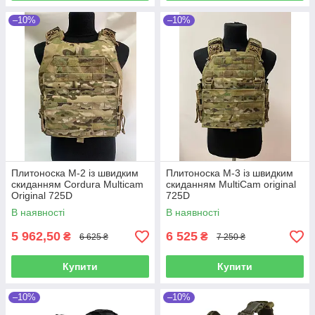
–10%
–10%
Плитоноска М-2 із швидким
Плитоноска M-3 із швидким
скиданням Cordura Multicam
скиданням MultiCam original
Original 725D
725D
В наявності
В наявності
5 962,50
6 525
₴
₴
6 625 ₴
7 250 ₴
Купити
Купити
–10%
–10%