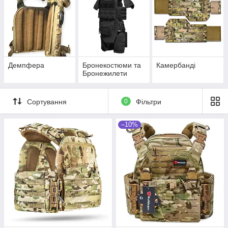
Демпфера
Бронекостюми та
Камербанді
Бронежилети
Сортування
0
Фільтри
–10%