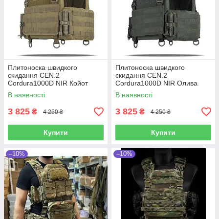
Плитоноска швидкого
Плитоноска швидкого
скидання CEN.2
скидання CEN.2
Cordura1000D NIR Койот
Cordura1000D NIR Олива
В наявності
В наявності
3 825
3 825
₴
₴
4 250 ₴
4 250 ₴
Купити
Купити
–10%
–10%