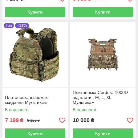
Купити
Купити
Топ
–11%
Плитоноска Cordura 1000D
Плитоноска швидкого
під плити . M, L, XL
скидання Мультикам
Мультикам
В наявності
В наявності
7 199
10 000
₴
₴
8 125 ₴
Купити
Купити