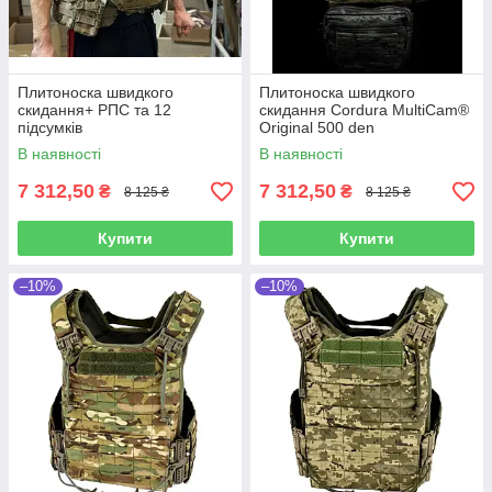
Плитоноска швидкого
Плитоноска швидкого
скидання+ РПС та 12
скидання Cordura MultiCam®
підсумків
Original 500 den
В наявності
В наявності
7 312,50
7 312,50
₴
₴
8 125 ₴
8 125 ₴
Купити
Купити
–10%
–10%