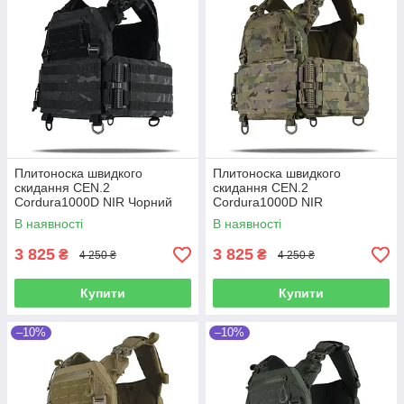
Плитоноска швидкого
Плитоноска швидкого
скидання CEN.2
скидання CEN.2
Cordura1000D NIR Чорний
Cordura1000D NIR
Мультикам
Мультикам
В наявності
В наявності
3 825
3 825
₴
₴
4 250 ₴
4 250 ₴
Купити
Купити
–10%
–10%