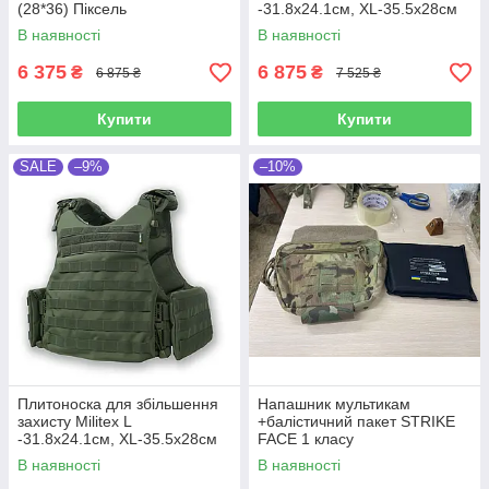
(28*36) Піксель
-31.8х24.1см, XL-35.5х28см
Койот
В наявності
В наявності
6 375
6 875
₴
₴
6 875 ₴
7 525 ₴
Купити
Купити
SALE
–9%
–10%
Плитоноска для збільшення
Напашник мультикам
захисту Militex L
+балістичний пакет STRIKE
-31.8х24.1см, XL-35.5х28см
FACE 1 класу
Олива
В наявності
В наявності