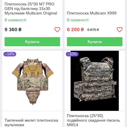
Плитоноска 25*30 М7 PRO
GEN під балістику 15х30
Мультикам Multicam Original
Плитоноска Multicam X999
USA
В наявності
В наявності
9 360
6 200
₴
₴
6 875 ₴
Купити
Купити
–14%
–10%
Плитоноска (25*30)
Тактичний жилет плитоноска
подвійного скидання піксель
мультикам
ММ14