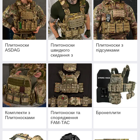
Плитоноски
Плитоноски
Плитоноски з
АSDAG
швидкого
підсумками
скидання з
бічними кишенями
Комплекти з
Плитоноски та
Бронеплити
Плитоносками
спорядження
FAM-TAC