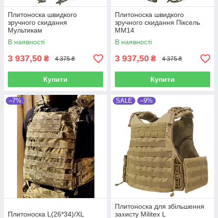
Плитоноска швидкого
Плитоноска швидкого
зручного скидання
зручного скидання Піксель
Мультикам
ММ14
В наявності
В наявності
3 937,50
3 937,50
₴
₴
4 375 ₴
4 375 ₴
Купити
Купити
–7%
SALE
–9%
Плитоноска для збільшення
Плитоноска L(26*34)/XL
захисту Militex L