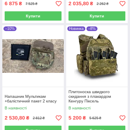
6 875
2 035,80
₴
₴
7 525 ₴
2 262 ₴
Купити
Купити
–10%
Новинка
–8%
Плитоноска швидкого
Напашник Мультикам
скидання з плакардом
+балістичний пакет 2 класу
Кенгуру Піксель
В наявності
В наявності
2 530,80
5 200
₴
₴
2 812 ₴
5 625 ₴