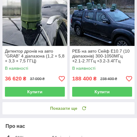
Детектор дронів на авто
РЕБ на авто Сейф E10.7 (10
“GRAB” 4 діапазона (1,2 + 5,8
діапазонів) 300-1050МГц
+ 3,3 + 7,5 ГГЦ)
+2.1-2.7ГГц +3.2-3.4ГГц
[Безкоштовна доставка]
В наявності
В наявності
36 620
188 400
₴
₴
37 000 ₴
238 400 ₴
Купити
Купити
Показати ще
Про нас