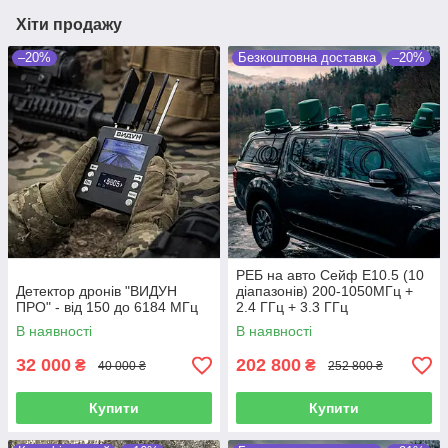
Хіти продажу
–20%
Безкоштовна доставка
–20%
РЕБ на авто Сейф E10.5 (10
Детектор дронів "ВИДУН
діапазонів) 200-1050МГц +
ПРО" - від 150 до 6184 МГц
2.4 ГГц + 3.3 ГГц
[Безкоштовна доставка]
В наявності
В наявності
32 000
202 800
₴
₴
40 000 ₴
252 800 ₴
Купити
Купити