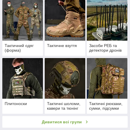
Тактичний одяг
Тактичне взуття
Засоби РЕБ та
(форма)
детектори дронів
Плитоноски
Тактичні шоломи,
Тактичні рюкзаки,
кавери та тюнінг
сумки, підсумки
Дивитися всі групи