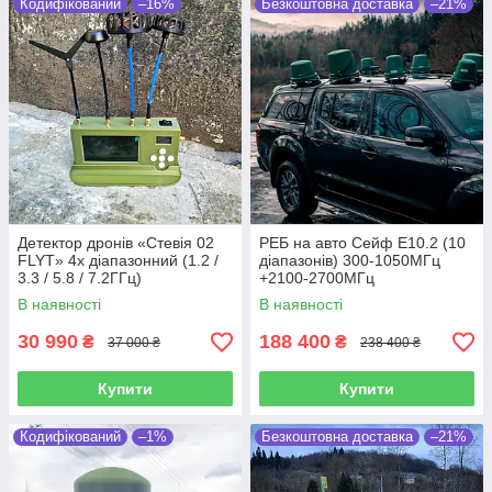
Кодифікований
–16%
Безкоштовна доставка
–21%
Детектор дронів «Стевія 02
РЕБ на авто Сейф E10.2 (10
FLYT» 4х діапазонний (1.2 /
діапазонів) 300-1050МГц
3.3 / 5.8 / 7.2ГГц)
+2100-2700МГц
[Безкоштовна доставка]
В наявності
В наявності
30 990
188 400
₴
₴
37 000 ₴
238 400 ₴
Купити
Купити
Кодифікований
–1%
Безкоштовна доставка
–21%