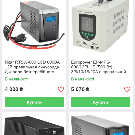
Ritar RTSW-600 LCD 600ВA
Europower EP-MPS-
12В правильная синусоида
800/12PLUS (500 Вт)
Джерело безперебійного
3/5/10/15/20А с правильной
живлення під акумулятор
синусоидой Джерело
В наявності
В наявності
безперебійного живлення
4 000
5 670
₴
₴
Купити
Купити