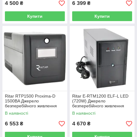
4 500
6 399
₴
₴
Купити
Купити
Ritar RTP1500 Proxima-D
Ritar E-RTM1200 ELF-L LED
1500ВA Джерело
(720W) Джерело
безперебійного живлення
безперебійного живлення
В наявності
В наявності
6 553
4 670
₴
₴
Купити
Купити