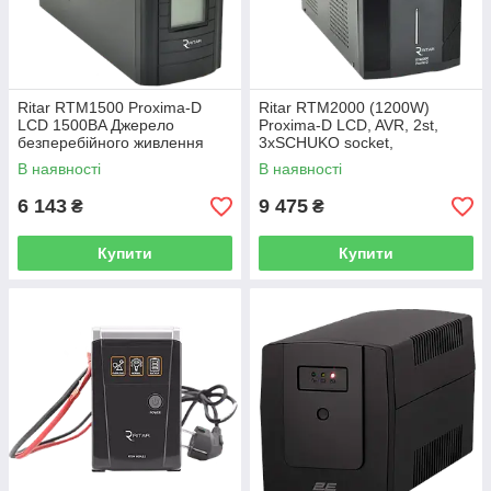
Ritar RTM1500 Proxima-D
Ritar RTM2000 (1200W)
LCD 1500ВA Джерело
Proxima-D LCD, AVR, 2st,
безперебійного живлення
3xSCHUKO socket,
4x12V7,5Ah Джерела
В наявності
В наявності
безперебійного живлення
6 143
9 475
₴
₴
Купити
Купити