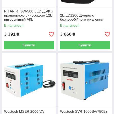
RITAR RTSW-500 LED ДБЖ з
правильною синусоїдою 12В,
2E ED1200 Джерело
під зовнішній АКБ
безперебійного живлення
В наявності
В наявності
3 391
3 666
₴
₴
Купити
Купити
Westech MSER 2000 VA-
Westech SVR-1000ВA/750Вт