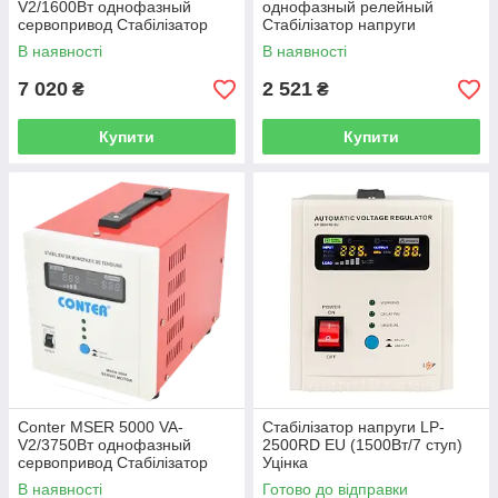
V2/1600Вт однофазный
однофазный релейный
сервопривод Стабілізатор
Стабілізатор напруги
напруги
В наявності
В наявності
7 020
2 521
₴
₴
Купити
Купити
Conter MSER 5000 VA-
Стабілізатор напруги LP-
V2/3750Вт однофазный
2500RD EU (1500Вт/7 ступ)
сервопривод Стабілізатор
Уцінка
напруги
В наявності
Готово до відправки