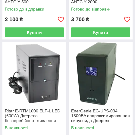
АНТС У 500
АНТС У 2000
Готово до відправки
Готово до відправки
2 100
3 700
₴
₴
Купити
Купити
Ritar E-RTM1000 ELF-L LED
EnerGenie EG-UPS-034
(600W) Джерело
1500ВA аппроксимированная
безперебійного живлення
синусоида Джерело
безперебійного живлення
В наявності
В наявності