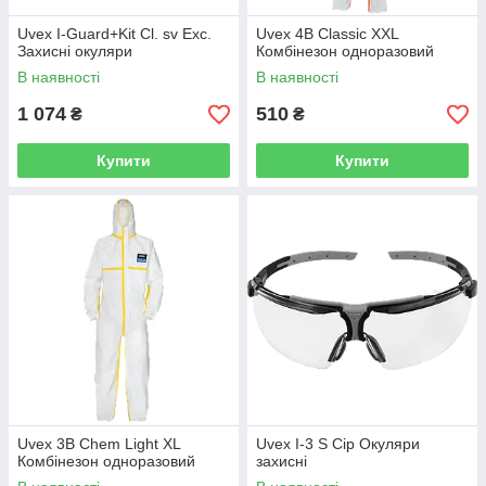
Uvex I-Guard+Kit Cl. sv Exc.
Uvex 4B Сlassic ХХL
Захисні окуляри
Комбінезон одноразовий
В наявності
В наявності
1 074
510
₴
₴
Купити
Купити
Uvex 3B Chem Light ХL
Uvex I-3 S Cір Окуляри
Комбінезон одноразовий
захисні