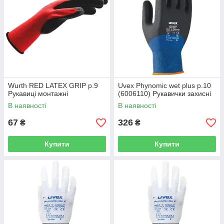
Wurth RED LATEX GRIP р.9
Uvex Phynomic wet plus р.10
Рукавиці монтажні
(6006110) Рукавички захисні
В наявності
В наявності
67
326
₴
₴
Купити
Купити