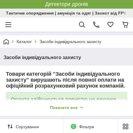
Детектори дронів
Тактичне спорядження | амуніція та одяг | Захист від FPV | 
Каталог
Засоби індивідуального захисту
Засоби індивідуального захисту
Товари категорій "Засоби індивідуального
захисту" вирушають після повної оплати на
офіційний розрахунковий рахунок компаній.
Оплата здійснюється повністю на рахунок
ФОП
Показати все
Чому ми працюємо за такою схемою?
Сортування
0
Фільтри
Це офіційний та прозорий метод