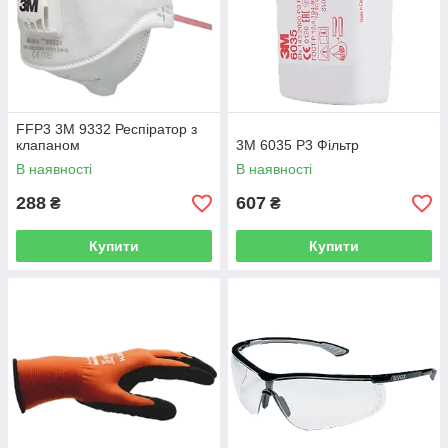
FFP3 3М 9332 Респіратор з
клапаном
3М 6035 Р3 Фільтр
В наявності
В наявності
288
607
₴
₴
Купити
Купити