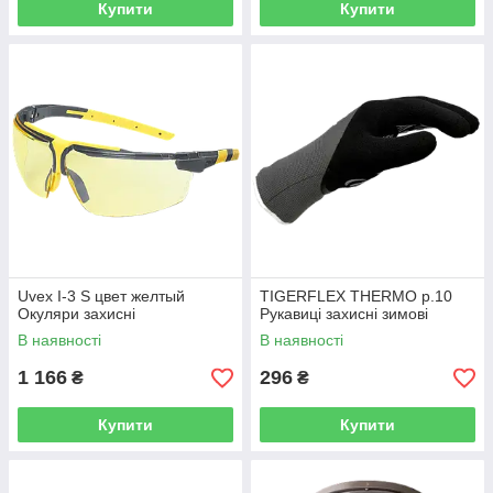
Купити
Купити
Uvex I-3 S цвет желтый
TIGERFLEX THERMO р.10
Окуляри захисні
Рукавиці захисні зимові
В наявності
В наявності
1 166
296
₴
₴
Купити
Купити