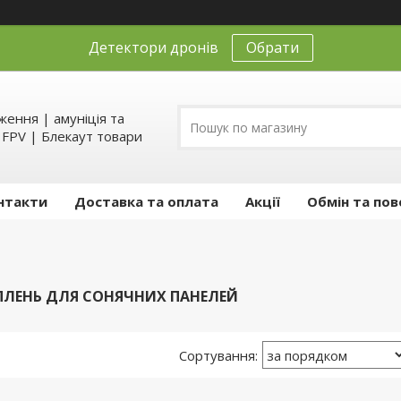
Детектори дронів
Обрати
ення | амуніція та
д FPV | Блекаут товари
нтакти
Доставка та оплата
Акції
Обмін та пов
ПЛЕНЬ ДЛЯ СОНЯЧНИХ ПАНЕЛЕЙ