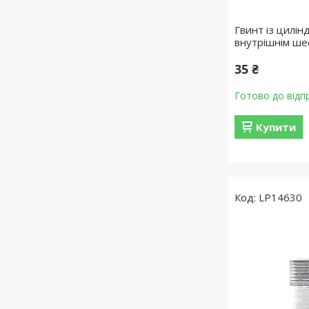
Гвинт із цилін
внутрішнім ше
35 ₴
Готово до відп
Купити
LP14630