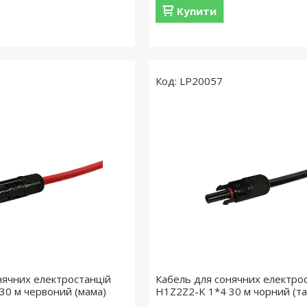
Купити
LP20057
нячних електростанцій
Кабель для сонячних електро
30 м червоний (мама)
H1Z2Z2-K 1*4 30 м чорний (та