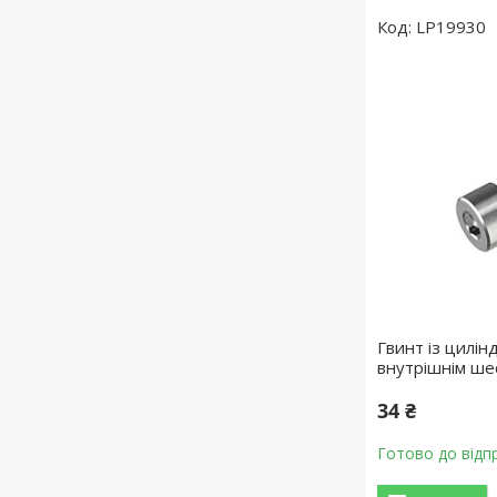
LP19930
Гвинт із цилін
внутрішнім ше
34 ₴
Готово до відп