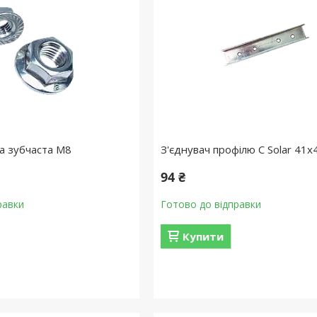
а зубчаста М8
З'єднувач профілю С Solar 41х
94 ₴
равки
Готово до відправки
Купити