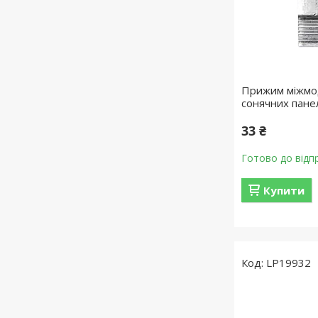
Прижим міжмод
сонячних пане
33 ₴
Готово до відп
Купити
LP19932