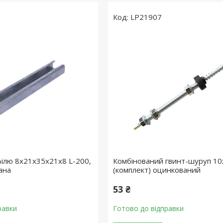
LP21907
філю 8х21х35х21х8 L-200,
Комбінований гвинт-шуруп 10
ана
(комплект) оцинкований
53 ₴
равки
Готово до відправки