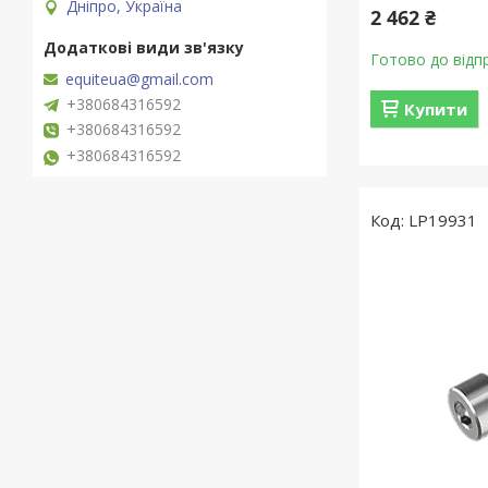
Дніпро, Україна
2 462 ₴
Готово до відп
equiteua@gmail.com
+380684316592
Купити
+380684316592
+380684316592
LP19931