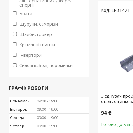
альтернативних джерел
енергії
LP31421
Болти
Шурупи, саморізи
Шайби, гровер
Кріпильні гвинти
Інвертори
Силові кабелі, перемички
ГРАФІК РОБОТИ
З'єднувач про
Понеділок
09:00
19:00
сталь оцинков
Вівторок
09:00
19:00
94 ₴
Середа
09:00
19:00
Готово до відп
Четвер
09:00
19:00