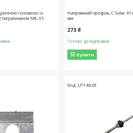
дричною головкою із
Напрямний профіль С Solar 41
стигранником M8-35
мм
273 ₴
равки
Готово до відправки
Купити
LP14628