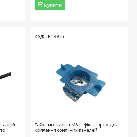
Купити
LP19933
станцій
Гайка монтажна М8 із фіксатором для
то)
кріплення сонячних панелей