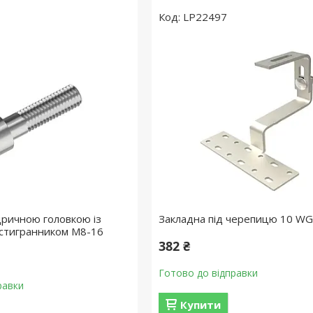
LP22497
дричною головкою із
Закладна під черепицю 10 WG
стигранником M8-16
382 ₴
Готово до відправки
равки
Купити