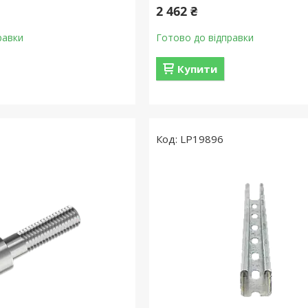
2 462 ₴
равки
Готово до відправки
Купити
LP19896