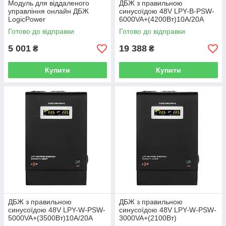
Модуль для віддаленого
ДБЖ з правильною
управління онлайн ДБЖ
синусоїдою 48V LPY-B-PSW-
LogicPower
6000VA+(4200Вт)10A/20A
Готово до відправки
Готово до відправки
5 001
19 388
₴
₴
Купити
Купити
ДБЖ з правильною
ДБЖ з правильною
синусоїдою 48V LPY-W-PSW-
синусоїдою 48V LPY-W-PSW-
5000VA+(3500Вт)10A/20A
3000VA+(2100Вт)