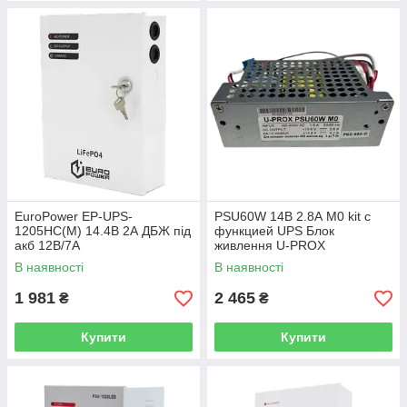
EuroPower EP-UPS-
PSU60W 14В 2.8А M0 kit с
1205HC(M) 14.4В 2А ДБЖ під
функцией UPS Блок
акб 12В/7A
живлення U-PROX
В наявності
В наявності
1 981
2 465
₴
₴
Купити
Купити