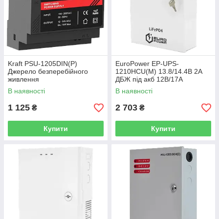
Kraft PSU-1205DIN(P)
EuroPower EP-UPS-
Джерело безперебійного
1210HCU(M) 13.8/14.4В 2А
живлення
ДБЖ під акб 12В/17A
В наявності
В наявності
1 125
2 703
₴
₴
Купити
Купити