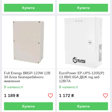
Купити
Купити
Full Energy BBGP-123W 12В
EuroPower EP-UPS-1205(P)
3А Блок безперебійного
13.8В/0.65А ДБЖ під акб
живлення
12В/7A
В наявності
В наявності
1 189
1 172
₴
₴
Купити
Купити