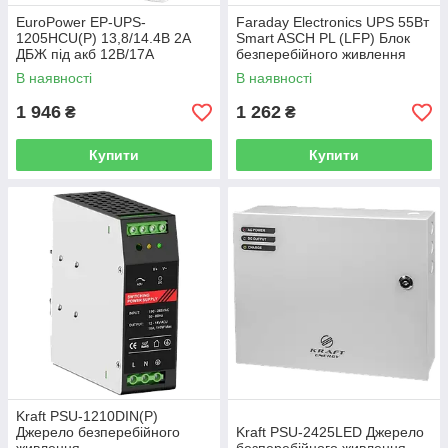
EuroPower EP-UPS-
Faraday Electronics UPS 55Вт
1205HCU(P) 13,8/14.4В 2А
Smart ASCH PL (LFP) Блок
ДБЖ під акб 12В/17A
безперебійного живлення
В наявності
В наявності
1 946
1 262
₴
₴
Купити
Купити
Kraft PSU-1210DIN(P)
Джерело безперебійного
Kraft PSU-2425LED Джерело