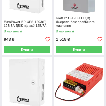
Kraft PSU-1205LED(B)
EuroPower EP-UPS-1203(P)
Джерело безперебійного
12В 3А ДБЖ під акб 12В/7A
живлення
В наявності
В наявності
943
1 518
₴
₴
Купити
Купити