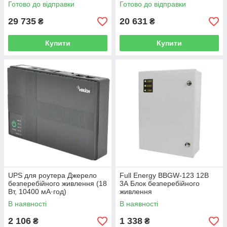
Готово до відправки
Готово до відправки
29 735
20 631
₴
₴
Купити
Купити
UPS для роутера Джерело
Full Energy BBGW-123 12В
безперебійного живлення (18
3А Блок безперебійного
Вт, 10400 мА·год)
живлення
В наявності
В наявності
2 106
1 338
₴
₴