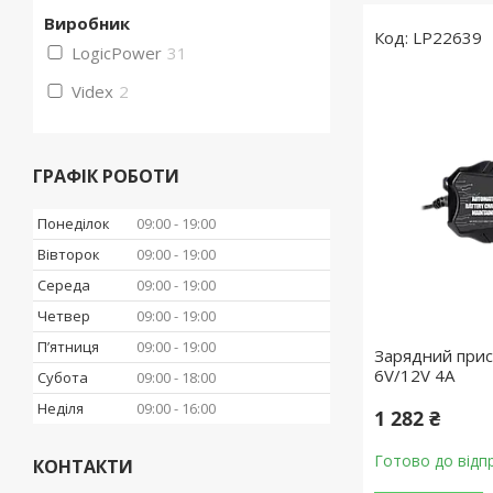
Виробник
LP22639
LogicPower
31
Videx
2
ГРАФІК РОБОТИ
Понеділок
09:00
19:00
Вівторок
09:00
19:00
Середа
09:00
19:00
Четвер
09:00
19:00
Пʼятниця
09:00
19:00
Зарядний прис
6V/12V 4A
Субота
09:00
18:00
Неділя
09:00
16:00
1 282 ₴
Готово до відп
КОНТАКТИ