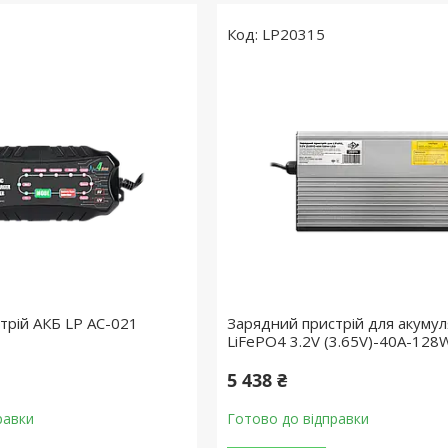
LP20315
трій АКБ LP AC-021
Зарядний пристрій для акумул
LiFePO4 3.2V (3.65V)-40A-128
5 438 ₴
равки
Готово до відправки