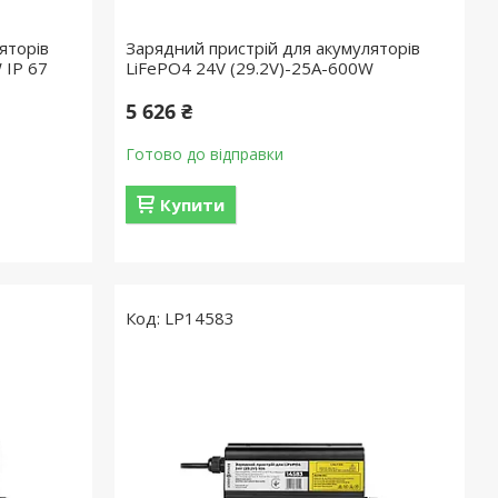
яторів
Зарядний пристрій для акумуляторів
 IP 67
LiFePO4 24V (29.2V)-25A-600W
5 626 ₴
Готово до відправки
Купити
LP14583