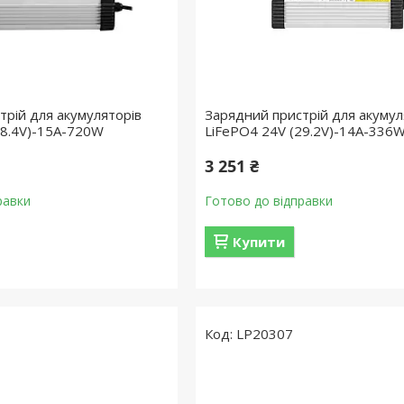
трій для акумуляторів
Зарядний пристрій для акумул
58.4V)-15A-720W
LiFePO4 24V (29.2V)-14A-336
3 251 ₴
равки
Готово до відправки
Купити
LP20307