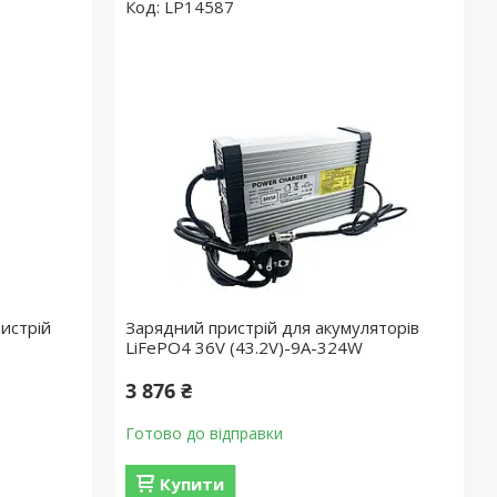
LP14587
истрій
Зарядний пристрій для акумуляторів
LiFePO4 36V (43.2V)-9A-324W
3 876 ₴
Готово до відправки
Купити