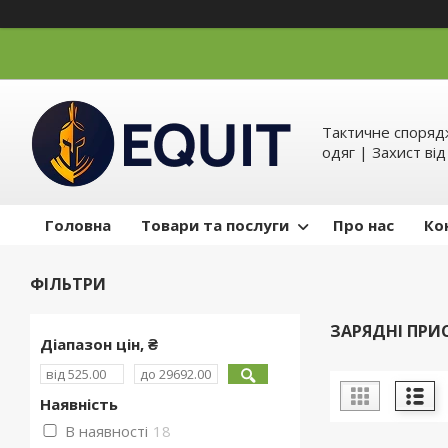
Тактичне спорядж
одяг | Захист ві
Головна
Товари та послуги
Про нас
Ко
ФІЛЬТРИ
ЗАРЯДНІ ПРИ
Діапазон цін, ₴
Наявність
В наявності
18