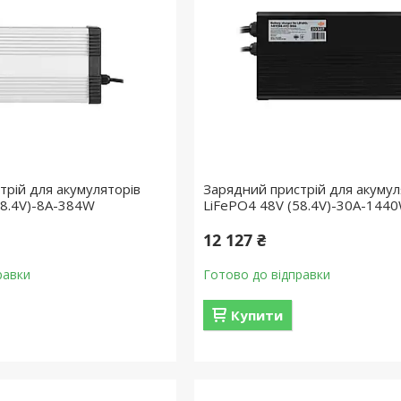
трій для акумуляторів
Зарядний пристрій для акумул
58.4V)-8A-384W
LiFePO4 48V (58.4V)-30A-144
12 127 ₴
равки
Готово до відправки
Купити