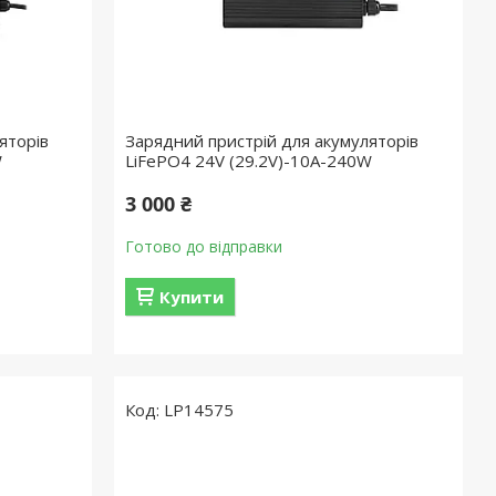
яторів
Зарядний пристрій для акумуляторів
W
LiFePO4 24V (29.2V)-10A-240W
3 000 ₴
Готово до відправки
Купити
LP14575