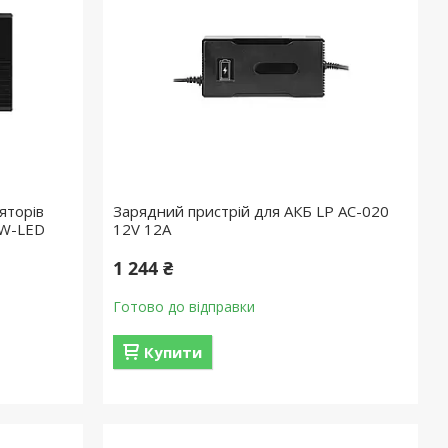
яторів
Зарядний пристрій для АКБ LP AC-020
0W-LED
12V 12A
1 244 ₴
Готово до відправки
Купити