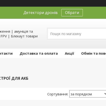
Детектори дронів
Обрати
ення | амуніція та
д FPV | Блекаут товари
нтакти
Доставка та оплата
Акції
Обмін та пов
СТРОЇ ДЛЯ АКБ