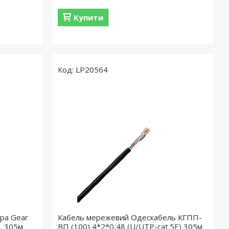
Купити
LP20564
ра Gear
Кабель мережевий Одескабель КГПП-
, 305м
ВП (100) 4*2*0,48 (U/UTP-cat.5E) 305м