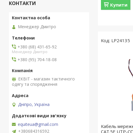
КОНТАКТИ
Купити
Менеджер Дмитро
LP24135
+380 (68) 431-65-92
Менеджер Дмитро
+380 (95) 704-18-08
ЕКВІТ - магазин тактичного
одягу та спорядження
Дніпро, Україна
equiteua@gmail.com
Кабель мереже
+380684316592
САТ.5E UTP-CC