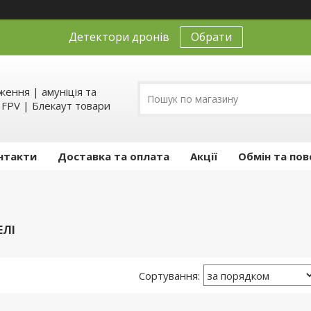
Детектори дронів
Обрати
ення | амуніція та
д FPV | Блекаут товари
нтакти
Доставка та оплата
Акції
Обмін та пов
ЕЛІ