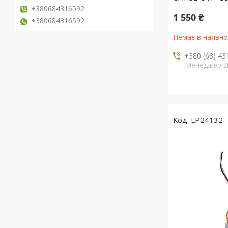
+380684316592
1 550 ₴
+380684316592
Немає в наявно
+380 (68) 43
Менеджер 
LP24132