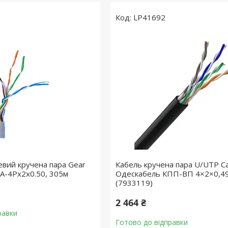
LP41692
вий кручена пара Gear
Кабель кручена пара U/UTP Ca
A-4Px2x0.50, 305м
Одескабель КПП-ВП 4×2×0,49
(7933119)
2 464 ₴
равки
Готово до відправки