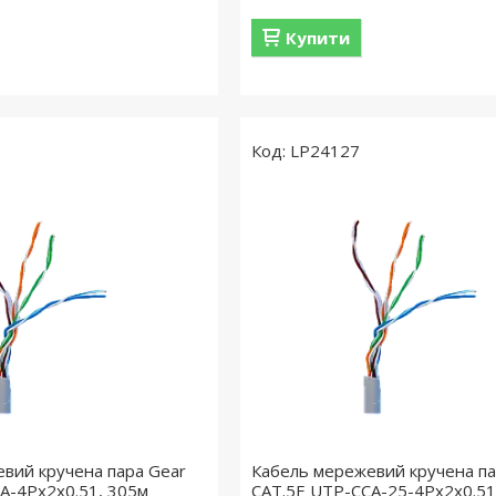
Купити
LP24127
вий кручена пара Gear
Кабель мережевий кручена па
A-4Px2x0.51, 305м
САТ.5E UTP-CCA-25-4Px2x0.51