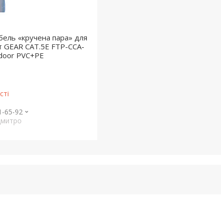
ель «кручена пара» для
іт GEAR CAT.5E FTP-CCA-
door PVC+PE
сті
1-65-92
Дмитро