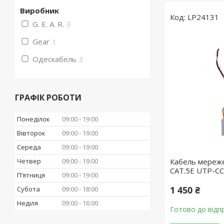
Виробник
LP24131
G. E. A. R.
3
Gear
1
Одескабель
3
ГРАФІК РОБОТИ
Понеділок
09:00
19:00
Вівторок
09:00
19:00
Середа
09:00
19:00
Четвер
09:00
19:00
Кабель мереже
САТ.5E UTP-CC
Пʼятниця
09:00
19:00
1 450 ₴
Субота
09:00
18:00
Неділя
09:00
16:00
Готово до відп