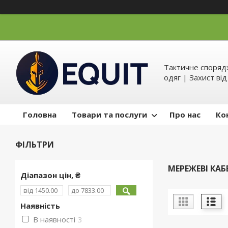
Тактичне спорядж
одяг | Захист ві
Головна
Товари та послуги
Про нас
Ко
ФІЛЬТРИ
МЕРЕЖЕВІ КАБ
Діапазон цін, ₴
Наявність
В наявності
3