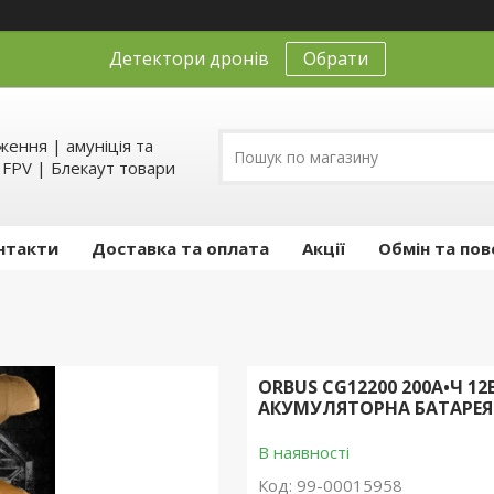
Детектори дронів
Обрати
ення | амуніція та
д FPV | Блекаут товари
нтакти
Доставка та оплата
Акції
Обмін та пов
ORBUS CG12200 200A•Ч 1
АКУМУЛЯТОРНА БАТАРЕЯ
В наявності
Код:
99-00015958