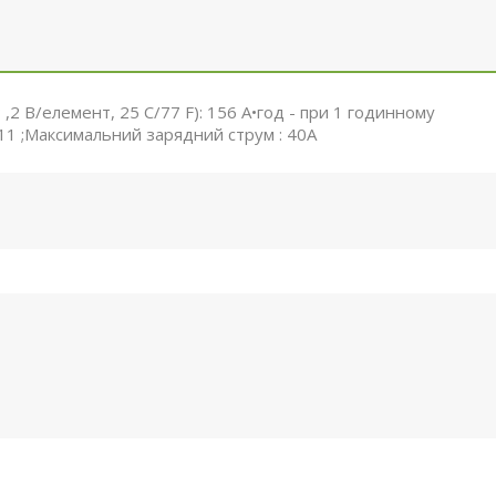
 ,2 В/елемент, 25 C/77 F): 156 А•год - при 1 годинному
 T11 ;Максимальний зарядний струм : 40А