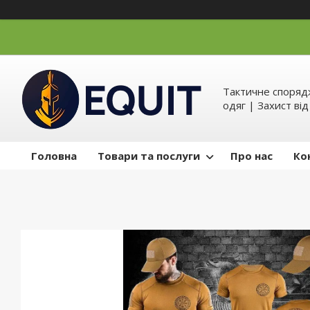
Тактичне спорядж
одяг | Захист ві
Головна
Товари та послуги
Про нас
Ко