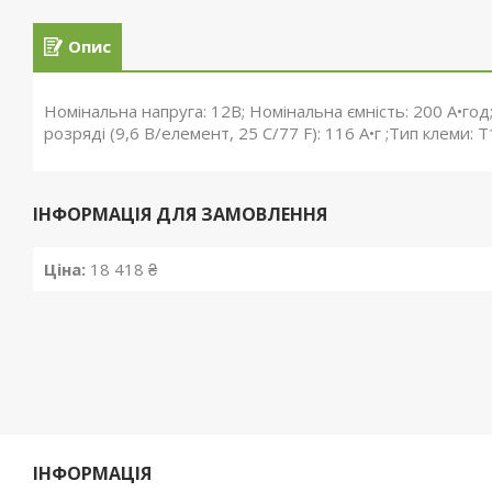
Опис
Номінальна напруга: 12В; Номінальна ємність: 200 А•год;
розряді (9,6 В/елемент, 25 C/77 F): 116 А•г ;Тип клеми:
ІНФОРМАЦІЯ ДЛЯ ЗАМОВЛЕННЯ
Ціна:
18 418 ₴
ІНФОРМАЦІЯ