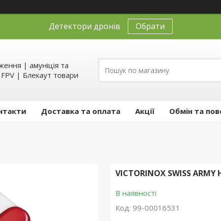
Детектори дронів
Обрати
ення | амуніція та
д FPV | Блекаут товари
нтакти
Доставка та оплата
Акції
Обмін та пов
VICTORINOX SWISS ARMY
В наявності
Код:
99-00016531