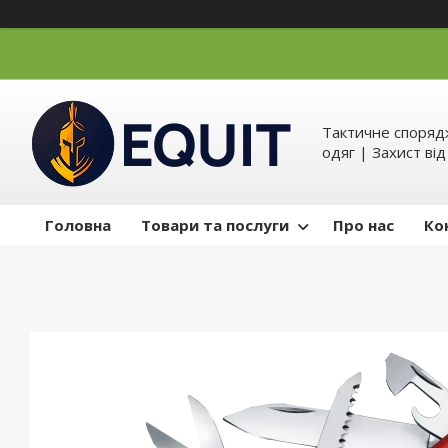
Тактичне спорядж
одяг | Захист ві
Головна
Товари та послуги
Про нас
Ко