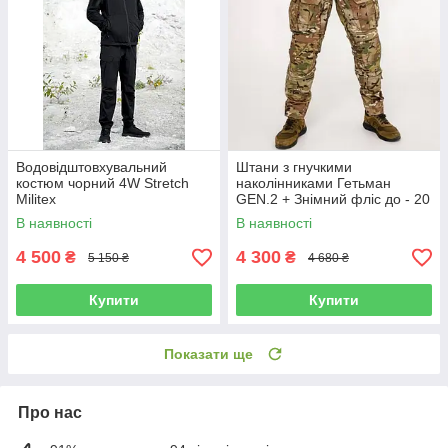
Водовідштовхувальний
Штани з гнучкими
костюм чорний 4W Stretch
наколінниками Гетьман
Militex
GEN.2 + Знімний фліс до - 20
Мультикам
В наявності
В наявності
4 500
4 300
₴
₴
5 150 ₴
4 680 ₴
Купити
Купити
Показати ще
Про нас