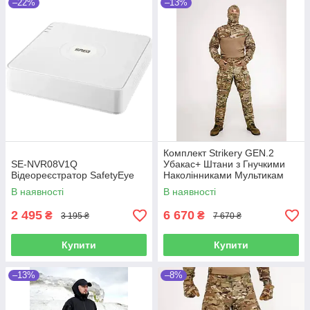
–22%
–13%
Комплект Strikerу GEN.2
SE-NVR08V1Q
Убакас+ Штани з Гнучкими
Відеореєстратор SafetyEye
Наколінниками Мультикам
Nyco
В наявності
В наявності
2 495
6 670
₴
₴
3 195 ₴
7 670 ₴
Купити
Купити
–13%
–8%