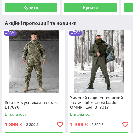
Купити
Купити
Акційні пропозиції та новинки
–58%
–52%
Зимовий водонепроникний
Костюм мультикам на флісі
тактичний костюм leader
ВТ7676
OMNI-HEAT ВТ7017
В наявності
В наявності
1 399
1 399
₴
₴
3 300 ₴
2 899 ₴