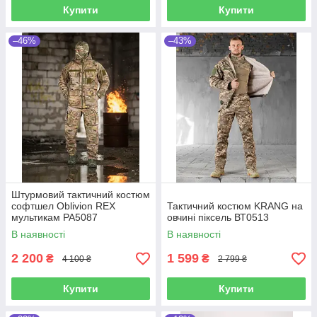
Купити
Купити
–46%
–43%
Штурмовий тактичний костюм
софтшел Oblivion REX
Тактичний костюм KRANG на
мультикам РА5087
овчині піксель ВТ0513
В наявності
В наявності
2 200
1 599
₴
₴
4 100 ₴
2 799 ₴
Купити
Купити