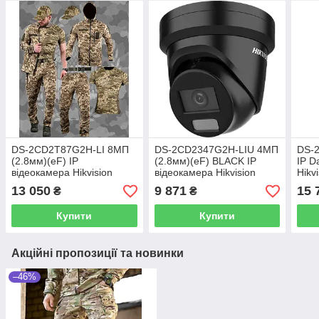
DS-2CD2T87G2H-LI 8МП
DS-2CD2347G2H-LIU 4МП
DS-
(2.8мм)(eF) IP
(2.8мм)(eF) BLACK IP
IP D
відеокамера Hikvision
відеокамера Hikvision
Hikv
13 050
9 871
15 
₴
₴
Купити
Купити
Акційні пропозиції та новинки
–46%