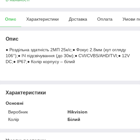
Опис
Характеристики
Доставка
Оплата
Умови п
Опис
● Роздільна здатність 2МП 25к/с;● Фокус 2.8мм (кут огляду
106°);● ІЧ підсвічування (до 30м);● CVI/CVBS/AHD/TVI;● 12V
DC;● IP67;● Колір корпусу – білий
Характеристики
Основні
Виробник
Hikvision
Колір
Білий