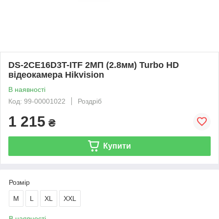
DS-2CE16D3T-ITF 2МП (2.8мм) Turbo HD
відеокамера Hikvision
В наявності
Код: 99-00001022
Роздріб
1 215
₴
Купити
Розмір
M
L
XL
XXL
В наявності