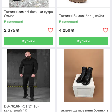
Тактичні зимові ботинки хутро
Олива
Тактичні Зимові берці койот
В наявності
В наявності
2 375
4 250
₴
₴
Купити
Купити
DS-7616NI-Q1(D) 16-
канальный 4K
Тактичні демісезонні ботінки з