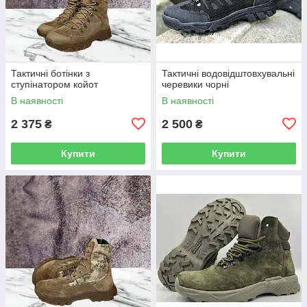
Тактичні ботінки з
Тактичні водовідштовхувальні
ступінатором койот
черевики чорні
В наявності
В наявності
2 375
2 500
₴
₴
Купити
Купити