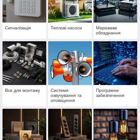
Сигналізація
Теплові насоси
Мережеве
обладнання
Все для монтажу
Системи
Програмне
озвучування та
забезпечення
оповіщення