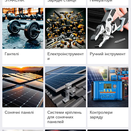
STARLINK
Зарядні станції
Генератори
Гантелі
Електроінструмент
Ручний інструмент
и
Сонячні панелі
Системи кріплень
Контролери
для сонячних
заряду
панелей