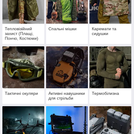
Тепловізійний
Спальні мішки
Каремати та
захист (Плащі,
сидушки
Пончо, Костюми)
Тактичні окуляри
Активні навушники
Термобілизна
для стрільби