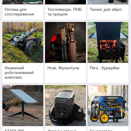
Оптика для
Тепловізори, ПНБ
Тюнінг для зброї
спостереження
та приціли
Наземний
Ножі, Мультітули
Печі , буржуйки
роботизований
комплекс