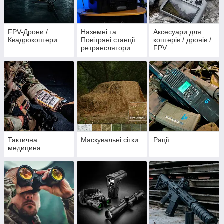
FPV-Дрони /
Наземні та
Аксесуари для
Квадрокоптери
Повітряні станції
коптерів / дронів /
ретранслятори
FPV
Тактична
Маскувальні сітки
Рації
медицина