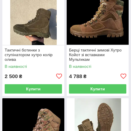
Тактичні ботинки з
Берці тактичні зимові Хутро
ступінатором хутро колір
Койот зі вставками
олива
Мультикам
В наявності
В наявності
2 500
4 788
₴
₴
Купити
Купити