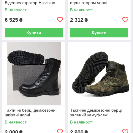
Відеореєстратор Hikvision
ступінатором чорні
В наявності
В наявності
6 525
2 312
₴
₴
Купити
Купити
Тактичні берці демісезонні
Тактичні демісезонні берці
шкіряні чорні
залений камуфляж
В наявності
В наявності
2 080
2 906
₴
₴