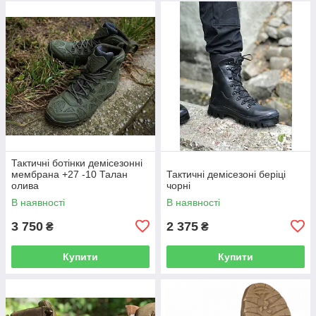
Тактичні ботінки демісезонні
мембрана +27 -10 Талан
Тактичні демісезоні беріці
олива
чорні
В наявності
В наявності
3 750
2 375
₴
₴
Купити
Купити