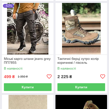
–63%
Міські карго штани jeans grey
Тактичні берці хутро колір
ПП7855
коричневі / піксель
В наявності
В наявності
499
2 225
₴
₴
1 350 ₴
Купити
Купити