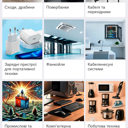
Сходи, драбини
Повербанки
Кабелі та
перехідники
Зарядні пристрої
Фанкойли
Кабеленесучі
для портативної
системи
техніки
Промислові та
Комп'ютерна
Побутова техніка