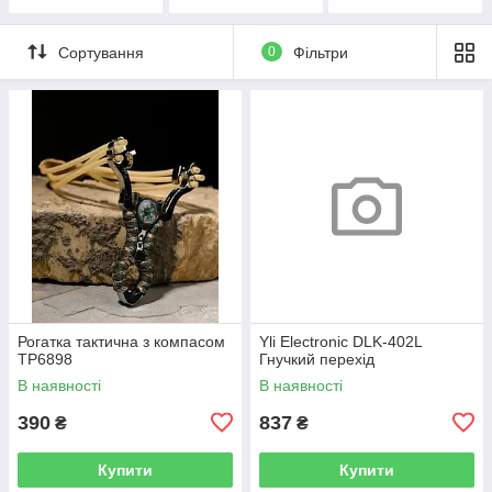
аккумуляторов
Сортування
0
Фільтри
Рогатка тактична з компасом
Yli Electronic DLK-402L
ТР6898
Гнучкий перехід
В наявності
В наявності
390
837
₴
₴
Купити
Купити