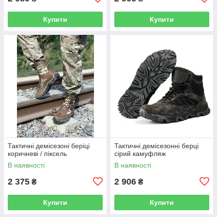
Купити
Купити
Тактичні демісезоні беріці
Тактичні демісезонні берці
коричневі / піксель
сірий камуфляж
В наявності
В наявності
2 375
2 906
₴
₴
Купити
Купити