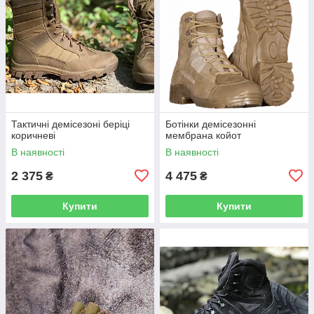
Тактичні демісезоні беріці
Ботінки демісезонні
коричневі
мембрана койот
В наявності
В наявності
2 375
4 475
₴
₴
Купити
Купити