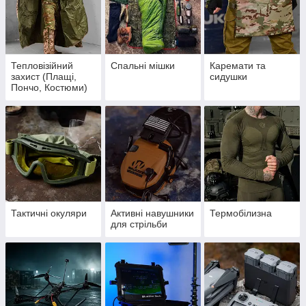
Тепловізійний
Спальні мішки
Каремати та
захист (Плащі,
сидушки
Пончо, Костюми)
Тактичні окуляри
Активні навушники
Термобілизна
для стрільби