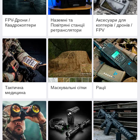
FPV-Дрони /
Наземні та
Аксесуари для
Квадрокоптери
Повітряні станції
коптерів / дронів /
ретранслятори
FPV
Тактична
Маскувальні сітки
Рації
медицина