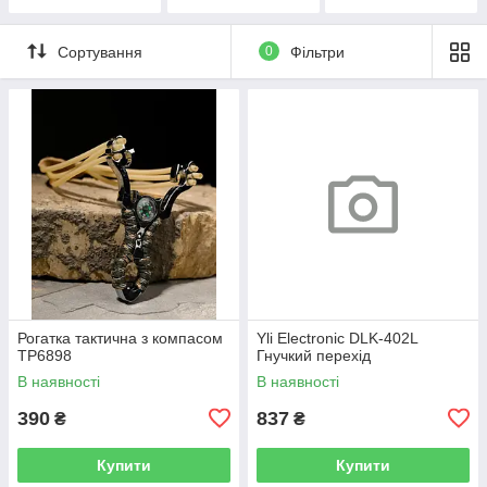
аккумуляторов
Сортування
0
Фільтри
Рогатка тактична з компасом
Yli Electronic DLK-402L
ТР6898
Гнучкий перехід
В наявності
В наявності
390
837
₴
₴
Купити
Купити