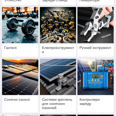
STARLINK
Зарядні станції
Генератори
Гантелі
Електроінструмент
Ручний інструмент
и
Сонячні панелі
Системи кріплень
Контролери
для сонячних
заряду
панелей