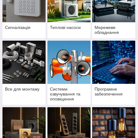
Сигналізація
Теплові насоси
Мережеве
обладнання
Все для монтажу
Системи
Програмне
озвучування та
забезпечення
оповіщення