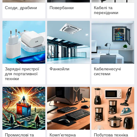
Сходи, драбини
Повербанки
Кабелі та
перехідники
Зарядні пристрої
Фанкойли
Кабеленесучі
для портативної
системи
техніки
Промислові та
Комп'ютерна
Побутова техніка