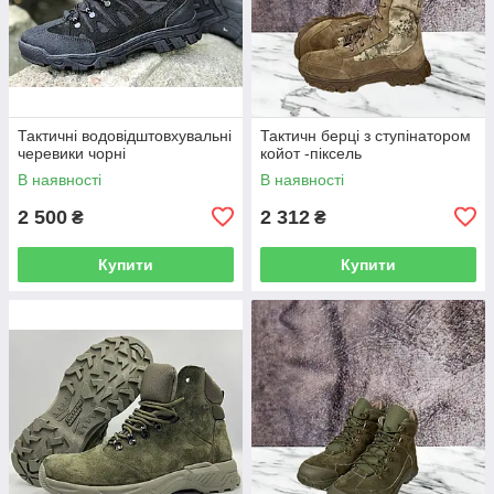
Тактичні водовідштовхувальні
Тактичн берці з ступінатором
черевики чорні
койот -піксель
В наявності
В наявності
2 500
2 312
₴
₴
Купити
Купити