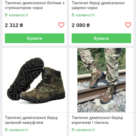
Тактичні демісезонні ботінки з
Тактичні берці демісезонні
ступінатором чорні
шкіряні чорні
В наявності
В наявності
2 312
2 080
₴
₴
Купити
Купити
Тактичні демісезонні берці
Тактичні демісезоні беріці
залений камуфляж
коричневі / піксель
В наявності
В наявності