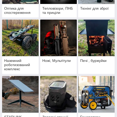
Оптика для
Тепловізори, ПНБ
Тюнінг для зброї
спостереження
та приціли
Наземний
Ножі, Мультітули
Печі , буржуйки
роботизований
комплекс