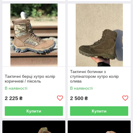
Тактичні ботинки з
Тактичні берці хутро колір
ступінатором хутро колір
коричневі / піксель
олива
В наявності
В наявності
2 225
2 500
₴
₴
Купити
Купити