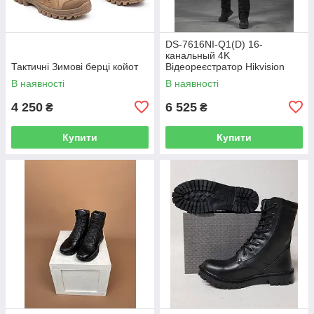
DS-7616NI-Q1(D) 16-
канальный 4K
Тактичні Зимові берці койот
Відеореєстратор Hikvision
В наявності
В наявності
4 250
6 525
₴
₴
Купити
Купити