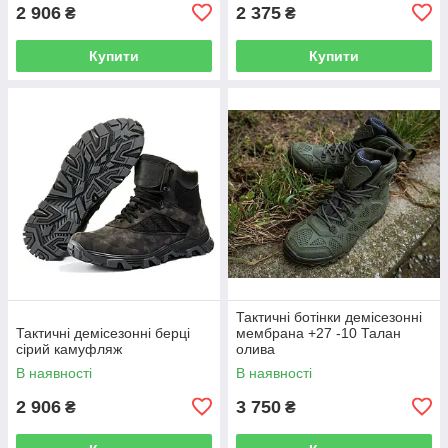
2 906
2 375
₴
₴
Купити
Купити
Тактичні ботінки демісезонні
Тактичні демісезонні берці
мембрана +27 -10 Талан
сірий камуфляж
олива
В наявності
В наявності
2 906
3 750
₴
₴