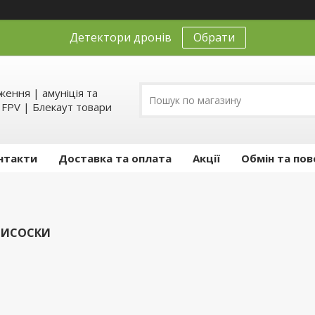
Детектори дронів
Обрати
ення | амуніція та
д FPV | Блекаут товари
нтакти
Доставка та оплата
Акції
Обмін та пов
РИСОСКИ