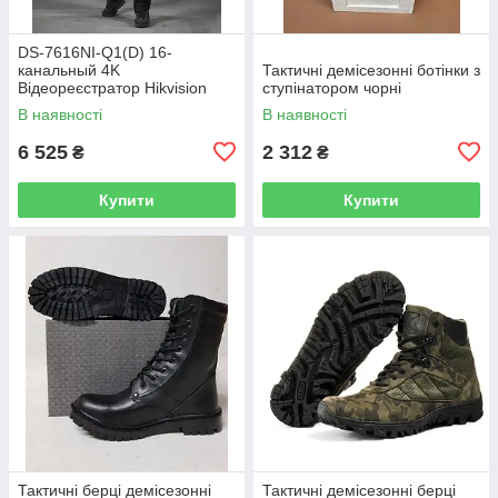
DS-7616NI-Q1(D) 16-
канальный 4K
Тактичні демісезонні ботінки з
Відеореєстратор Hikvision
ступінатором чорні
В наявності
В наявності
6 525
2 312
₴
₴
Купити
Купити
Тактичні берці демісезонні
Тактичні демісезонні берці