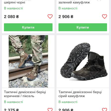
шкіряні чорні
залений камуфляж
В наявності
В наявності
2 080
2 906
₴
₴
Купити
Купити
Тактичні демісезоні беріці
Тактичні демісезонні берці
коричневі / піксель
сірий камуфляж
В наявності
В наявності
2 375
2 906
₴
₴