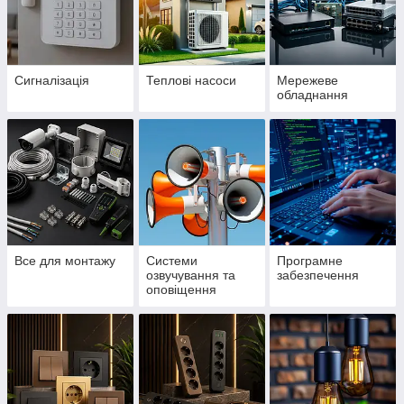
Сигналізація
Теплові насоси
Мережеве
обладнання
Все для монтажу
Системи
Програмне
озвучування та
забезпечення
оповіщення