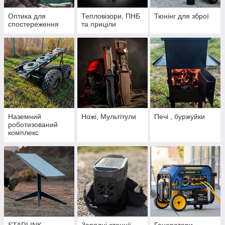
Оптика для
Тепловізори, ПНБ
Тюнінг для зброї
спостереження
та приціли
Наземний
Ножі, Мультітули
Печі , буржуйки
роботизований
комплекс