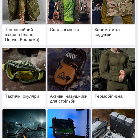
Тепловізійний
Спальні мішки
Каремати та
захист (Плащі,
сидушки
Пончо, Костюми)
Тактичні окуляри
Активні навушники
Термобілизна
для стрільби