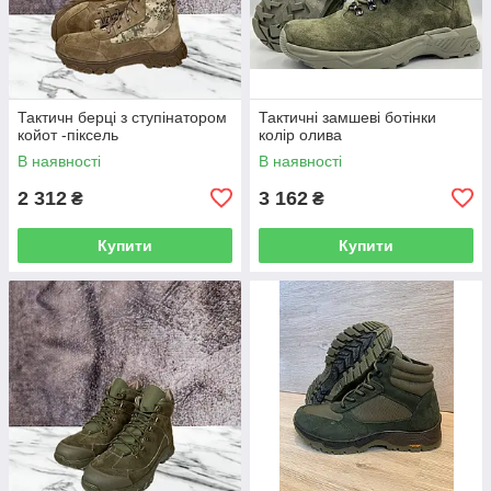
Тактичн берці з ступінатором
Тактичні замшеві ботінки
койот -піксель
колір олива
В наявності
В наявності
2 312
3 162
₴
₴
Купити
Купити