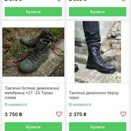
Купити
Купити
Тактичні ботінки демісезонні
мембрана +27 -10 Талан
Тактичні демісезоні беріці
олива
чорні
В наявності
В наявності
3 750
2 375
₴
₴
Купити
Купити