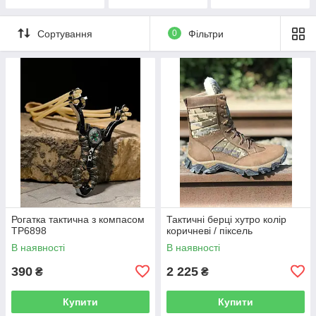
аккумуляторов
Сортування
0
Фільтри
Рогатка тактична з компасом
Тактичні берці хутро колір
ТР6898
коричневі / піксель
В наявності
В наявності
390
2 225
₴
₴
Купити
Купити