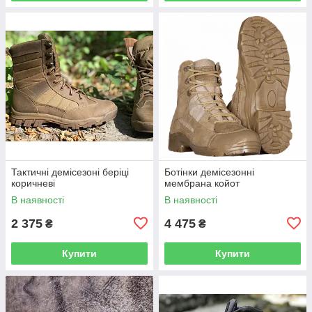
Тактичні демісезоні беріці
Ботінки демісезонні
коричневі
мембрана койот
В наявності
В наявності
2 375
4 475
₴
₴
Купити
Купити