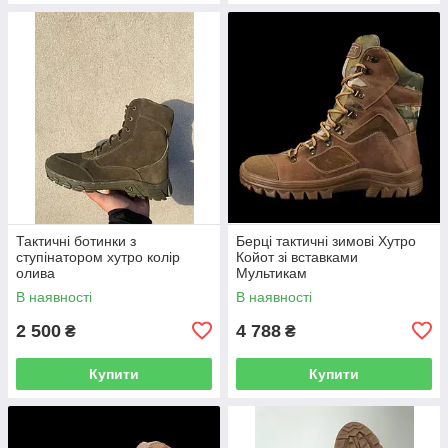
Тактичні ботинки з
Берці тактичні зимові Хутро
ступінатором хутро колір
Койот зі вставками
олива
Мультикам
В наявності
В наявності
2 500
4 788
₴
₴
Купити
Купити