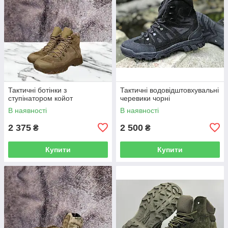
Тактичні ботінки з
Тактичні водовідштовхувальні
ступінатором койот
черевики чорні
В наявності
В наявності
2 375
2 500
₴
₴
Купити
Купити