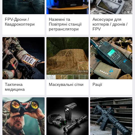
FPV-Дрони /
Наземні та
Аксесуари для
Квадрокоптери
Повітряні станції
коптерів / дронів /
ретранслятори
FPV
Тактична
Маскувальні сітки
Рації
медицина