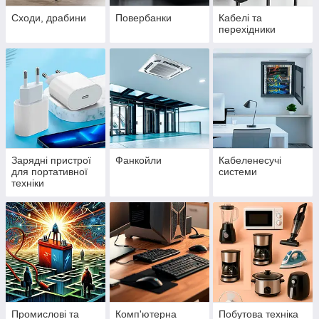
Сходи, драбини
Повербанки
Кабелі та
перехідники
Зарядні пристрої
Фанкойли
Кабеленесучі
для портативної
системи
техніки
Промислові та
Комп'ютерна
Побутова техніка