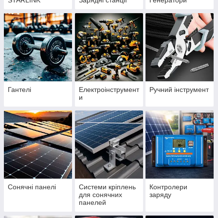
STARLINK
Зарядні станції
Генератори
Гантелі
Електроінструмент
Ручний інструмент
и
Сонячні панелі
Системи кріплень
Контролери
для сонячних
заряду
панелей