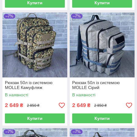
Купити
Купити
–7%
–7%
Рюкзак 50л із системою
Рюкзак 50л із системою
MOLLE Камуфляж
MOLLE Сірий
В наявності
В наявності
2 649
2 649
₴
₴
2 850 ₴
2 850 ₴
Купити
Купити
–7%
–7%