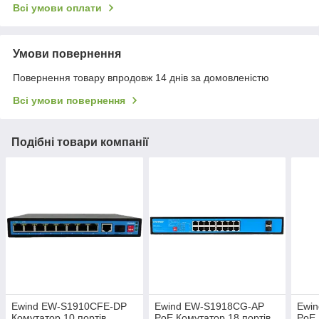
Всі умови оплати
Умови повернення
Повернення товару впродовж 14 днів за домовленістю
Всі умови повернення
Подібні товари компанії
Ewind EW-S1910CFE-DP
Ewind EW-S1918CG-AP
Ewi
Комутатор 10 портів
PoE Комутатор 18 портів
PoE 