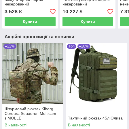
некерований
некерований
нек
3 528
10 227
7 3
₴
₴
Купити
Купити
Акційні пропозиції та новинки
–22%
Топ
–20%
Штурмовий рюкзак Kiborg
Cordura Squadron Multicam -
з MOLLE
Тактичний рюкзак 45л Олива
В наявності
В наявності