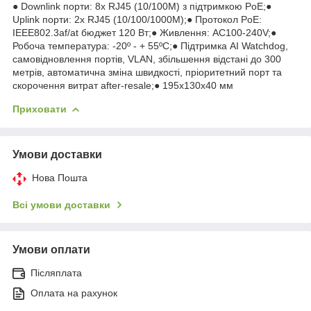
● Downlink порти: 8x RJ45 (10/100M) з підтримкою PoE;●
Uplink порти: 2x RJ45 (10/100/1000M);● Протокол PoE:
IEEE802.3af/at бюджет 120 Вт;● Живлення: AC100-240V;●
Робоча температура: -20º - + 55ºC;● Підтримка AI Watchdog,
самовідновлення портів, VLAN, збільшення відстані до 300
метрів, автоматична зміна швидкості, пріоритетний порт та
скорочення витрат after-resale;● 195x130x40 мм
Приховати
Умови доставки
Нова Пошта
Всі умови доставки
Умови оплати
Післяплата
Оплата на рахунок