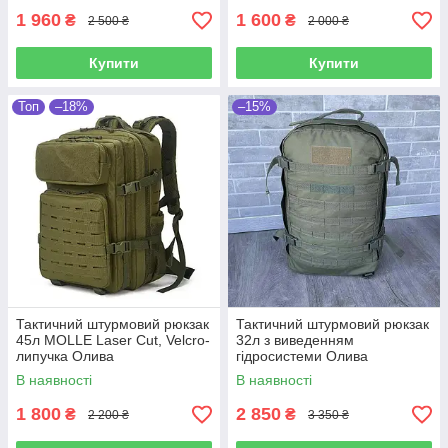
1 960
1 600
₴
₴
2 500 ₴
2 000 ₴
Купити
Купити
Топ
–18%
–15%
Тактичний штурмовий рюкзак
Тактичний штурмовий рюкзак
45л MOLLE Laser Cut, Velcro-
32л з виведенням
липучка Олива
гідросистеми Олива
В наявності
В наявності
1 800
2 850
₴
₴
2 200 ₴
3 350 ₴