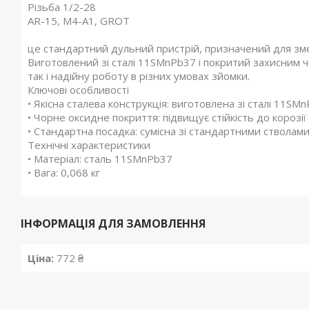
Різьба 1/2-28
AR-15, M4-A1, GROT
це стандартний дульний пристрій, призначений для зме
Виготовлений зі сталі 11SMnPb37 і покритий захисним ч
так і надійну роботу в різних умовах зйомки.
Ключові особливості
• Якісна сталева конструкція: виготовлена зі сталі 11SM
• Чорне оксидне покриття: підвищує стійкість до корозії
• Стандартна посадка: сумісна зі стандартними стволам
Технічні характеристики
• Матеріал: сталь 11SMnPb37
• Вага: 0,068 кг
ІНФОРМАЦІЯ ДЛЯ ЗАМОВЛЕННЯ
Ціна:
772 ₴