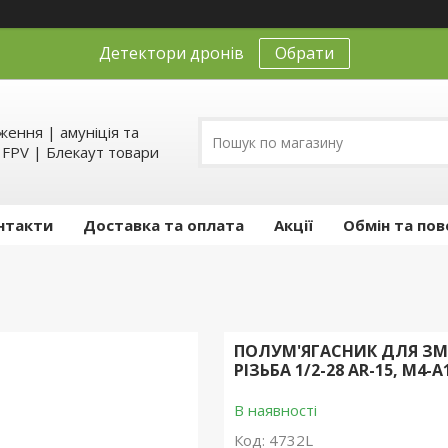
Детектори дронів
Обрати
ення | амуніція та
д FPV | Блекаут товари
нтакти
Доставка та оплата
Акції
Обмін та пов
ПОЛУМ'ЯГАСНИК ДЛЯ ЗМ
РІЗЬБА 1/2-28 AR-15, M4-A
В наявності
Код:
4732L