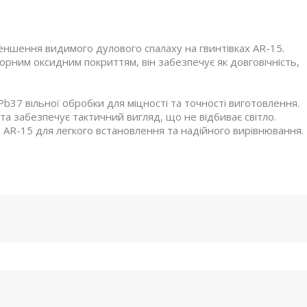
ншення видимого дулового спалаху на гвинтівках AR-15.
орним оксидним покриттям, він забезпечує як довговічність,
nPb37 вільної обробки для міцності та точності виготовлення.
 та забезпечує тактичний вигляд, що не відбиває світло.
и AR-15 для легкого встановлення та надійного вирівнювання.