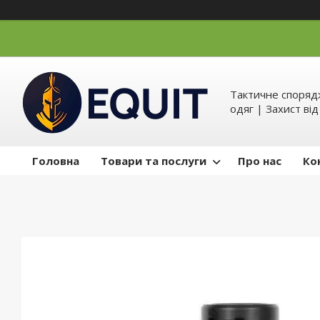
Тактичне спорядж
одяг | Захист ві
Головна
Товари та послуги
Про нас
Ко