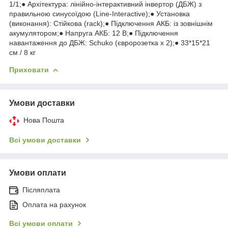
1/1;● Архітектура: лінійно-інтерактивний інвертор (ДБЖ) з
правильною синусоїдою (Line-Interactive);● Установка
(виконання): Стійкова (rack);● Підключення АКБ: із зовнішнім
акумулятором;● Напруга АКБ: 12 В;● Підключення
навантаження до ДБЖ: Schuko (євророзетка x 2);● 33*15*21
см / 8 кг
Приховати
Умови доставки
Нова Пошта
Всі умови доставки
Умови оплати
Післяплата
Оплата на рахунок
Всі умови оплати