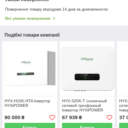
Повернення товару впродовж 14 днів за домовленістю
Всі умови повернення
Подібні товари компанії
HYX-H15K-HTA Інвертор
HYX-S25K-T солнечный
HYX
HYXiPOWER
сетевой трехфазный
сет
Інвертор HYXiPOWER
Інв
90 000
67 939
37 
₴
₴
Купити
Купити