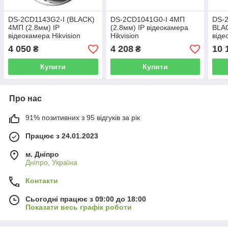
DS-2CD1143G2-I (BLACK)
DS-2CD1041G0-I 4МП
DS-
4МП (2.8мм) IP
(2.8мм) IP відеокамера
BLAC
відеокамера Hikvision
Hikvision
віде
4 050
4 208
10 
₴
₴
Купити
Купити
Про нас
91% позитивних з 95 відгуків за рік
Працює з 24.01.2023
м. Дніпро
Дніпро, Україна
Контакти
Сьогодні працює з 09:00 до 18:00
Показати весь графік роботи