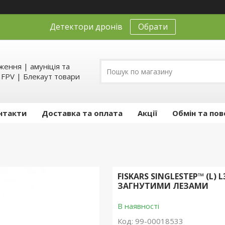
Детектори дронів
Обрати
ення | амуніція та
д FPV | Блекаут товари
нтакти
Доставка та оплата
Акції
Обмін та пов
FISKARS SINGLESTEP™ (L
ЗАГНУТИМИ ЛЕЗАМИ
В наявності
Код:
99-00018533