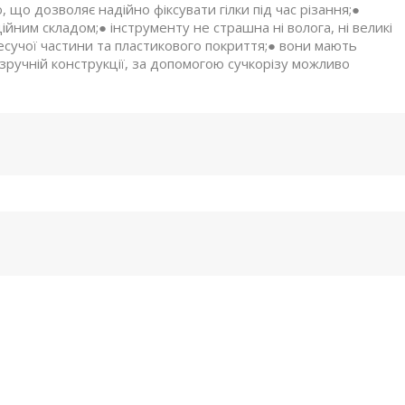
що дозволяє надійно фіксувати гілки під час різання;●
ційним складом;● інструменту не страшна ні волога, ні великі
несучої частини та пластикового покриття;● вони мають
 зручній конструкції, за допомогою сучкорізу можливо