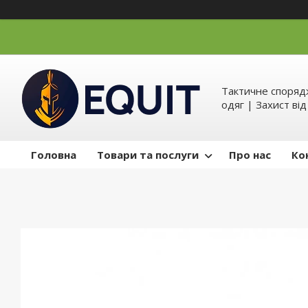
Тактичне спорядж
одяг | Захист ві
Головна
Товари та послуги
Про нас
Ко