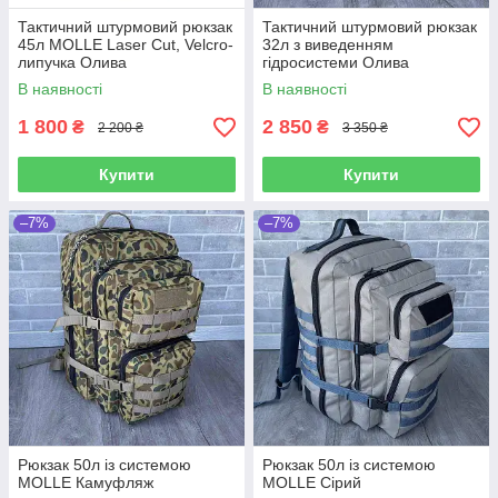
Тактичний штурмовий рюкзак
Тактичний штурмовий рюкзак
45л MOLLE Laser Cut, Velcro-
32л з виведенням
липучка Олива
гідросистеми Олива
В наявності
В наявності
1 800
2 850
₴
₴
2 200 ₴
3 350 ₴
Купити
Купити
–7%
–7%
Рюкзак 50л із системою
Рюкзак 50л із системою
MOLLE Камуфляж
MOLLE Сірий