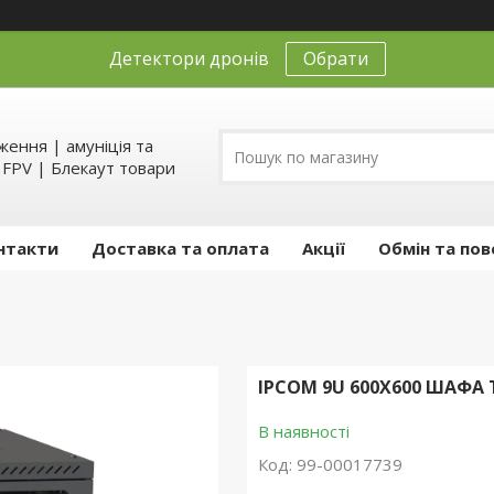
Детектори дронів
Обрати
ення | амуніція та
д FPV | Блекаут товари
нтакти
Доставка та оплата
Акції
Обмін та пов
IPCOM 9U 600X600 ШАФА
В наявності
Код:
99-00017739