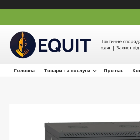
Тактичне спорядж
одяг | Захист ві
Головна
Товари та послуги
Про нас
Ко