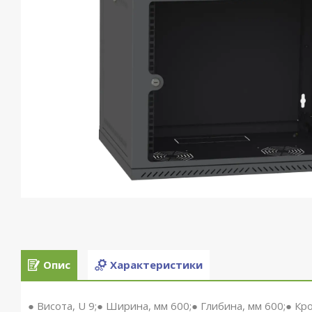
Опис
Характеристики
● Висота, U 9;● Ширина, мм 600;● Глибина, мм 600;● Кр