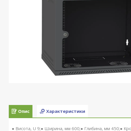
Опис
Характеристики
● Висота, U 9;● Ширина, мм 600;● Глибина, мм 450;● Кр