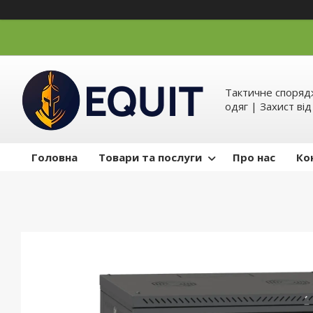
Тактичне спорядж
одяг | Захист ві
Головна
Товари та послуги
Про нас
Ко