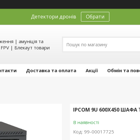
Детектори дронів
Обрати
ення | амуніція та
д FPV | Блекаут товари
нтакти
Доставка та оплата
Акції
Обмін та пов
IPCOM 9U 600X450 ШАФА
В наявності
Код:
99-00017725