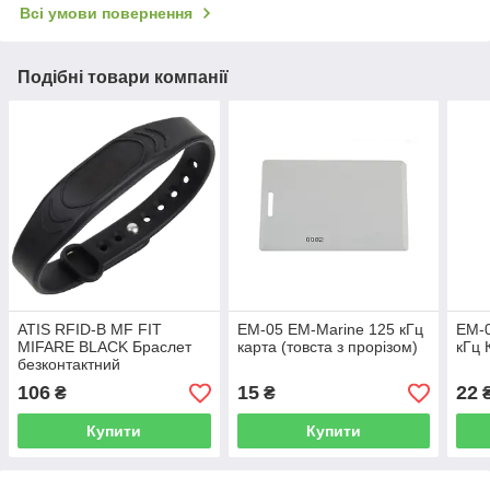
Всі умови повернення
Подібні товари компанії
ATIS RFID-B MF FIT
ЕМ-05 EM-Marine 125 кГц
ЕМ-0
MIFARE BLACK Браслет
карта (товста з прорізом)
кГц 
безконтактний
106
15
22
₴
₴
Купити
Купити