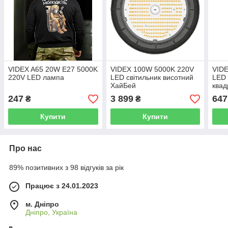
VIDEX A65 20W E27 5000K
VIDEX 100W 5000K 220V
VID
220V LED лампа
LED світильник висотний
LED 
ХайБей
квад
247
3 899
647
₴
₴
Купити
Купити
Про нас
89% позитивних з 98 відгуків за рік
Працює з 24.01.2023
м. Дніпро
Дніпро, Україна