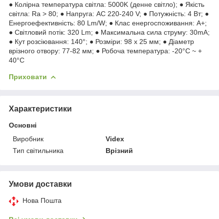
● Колірна температура світла: 5000K (денне світло); ● Якість
світла: Ra > 80; ● Напруга: AC 220-240 V; ● Потужність: 4 Вт; ●
Енергоефективність: 80 Lm/W; ● Клас енергоспоживання: А+;
● Світловий потік: 320 Lm; ● Максимальна сила струму: 30mA;
● Кут розсіювання: 140°; ● Розміри: 98 x 25 мм; ● Діаметр
врізного отвору: 77-82 мм; ● Робоча температура: -20°C ~ +
40°С
Приховати
Характеристики
Основні
Виробник
Videx
Тип світильника
Врізний
Умови доставки
Нова Пошта