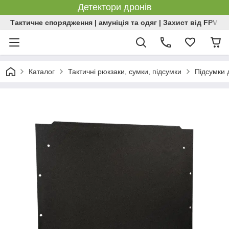
Детектори дронів
Тактичне спорядження | амуніція та одяг | Захист від FPV | 
Каталог
Тактичні рюкзаки, сумки, підсумки
Підсумки д