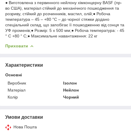
● Виготовлена з первинного нейлону хімконцерну BASF (пр-
во США), матеріал стійкий до механічного пошкодження та
розриву, стійкий до розчинників, мастил, олій;● Робоча
температура – 45 – +80 °С – до чорної стяжки додано
спеціальний склад, що запобігає її пошкодженню від сонця та
УФ променів;● Розмір: 5 x 500 мм;● Робоча температура: - 45
° С +80 ° С;● Максимальне навантаження: 22 кг
Приховати
Характеристики
Основні
Виробник
Ізолон
Матеріал
Нейлон
Колір
Чорний
Умови доставки
Нова Пошта