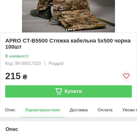
APRO CT-B5500 Стяжка кабельна 5х500 чорна
100шт
В наявності
Код: 99-00017323
Роздріб
215
₴
Купити
Опис
Характеристики
Доставка
Оплата
Умови 
Опис