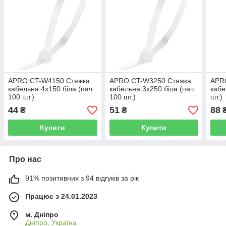
APRO CT-W4150 Стяжка
APRO CT-W3250 Стяжка
APR
кабельна 4х150 біла (пач.
кабельна 3х250 біла (пач.
кабе
100 шт.)
100 шт.)
шт.)
44
51
88
₴
₴
Купити
Купити
Про нас
91% позитивних з 94 відгуків за рік
Працює з 24.01.2023
м. Дніпро
Дніпро, Україна