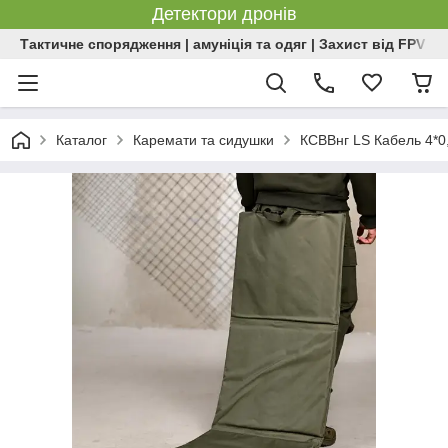
Детектори дронів
Тактичне спорядження | амуніція та одяг | Захист від FPV | 
Каталог
Каремати та сидушки
КСВВнг LS Кабель 4*0