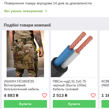
Повернення товару впродовж 14 днів за домовленістю
Всі умови повернення
Подібні товари компанії
(N)HXH FE180/E30
ПВСнг-нд(LS) 2х0,75
КСВВ
Вогнетривкий
черный (Бухта 100м)
(NKK
безгалогенний кабель
Кабель силовий
3x1,5 0,66/1kV 100м
4 883
2 513
1 1
₴
₴
Купити
Купити