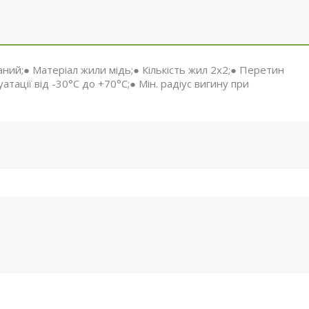
аний;● Матеріал жили мідь;● Кількість жил 2х2;● Перетин
тації від -30°С до +70°С;● Мін. радіус вигину при