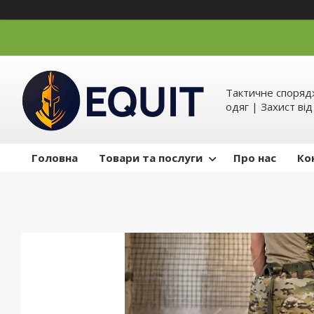
Тактичне спорядж
одяг | Захист ві
Головна
Товари та послуги
Про нас
Ко