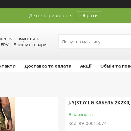
Детектори дронів
Обрати
ення | амуніція та
д FPV | Блекаут товари
нтакти
Доставка та оплата
Акції
Обмін та пов
J-Y(ST)Y LG КАБЕЛЬ 2X2X0,
В наявності
Код:
99-00015674