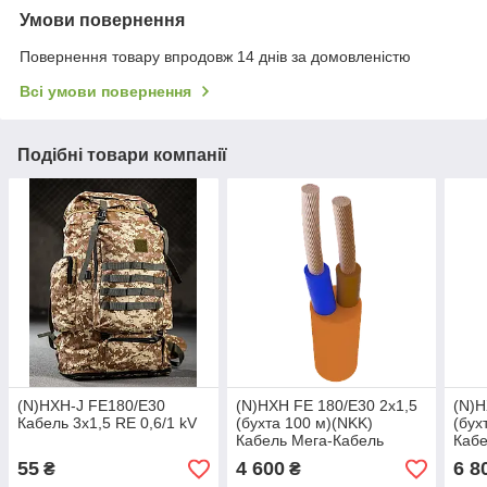
Умови повернення
Повернення товару впродовж 14 днів за домовленістю
Всі умови повернення
Подібні товари компанії
(N)HXH-J FE180/E30
(N)HXH FE 180/Е30 2х1,5
(N)H
Кабель 3x1,5 RE 0,6/1 kV
(бухта 100 м)(NKK)
(бух
Кабель Мега-Кабель
Кабе
55
4 600
6 8
₴
₴