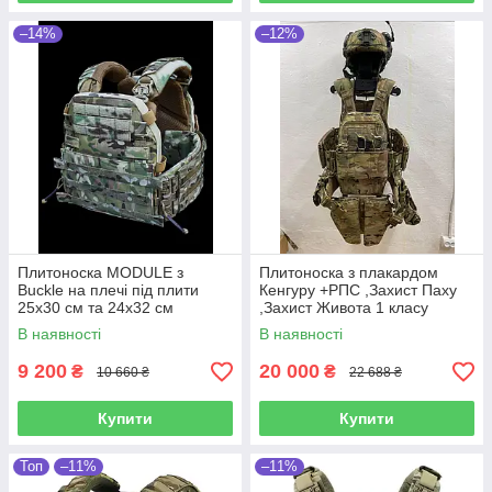
–14%
–12%
Плитоноска MODULE з
Плитоноска з плакардом
Buckle на плечі під плити
Кенгуру +РПС ,Захист Паху
25х30 см та 24х32 см
,Захист Живота 1 класу
Multicam Original IRR
захисту
В наявності
В наявності
9 200
20 000
₴
₴
10 660 ₴
22 688 ₴
Купити
Купити
Топ
–11%
–11%