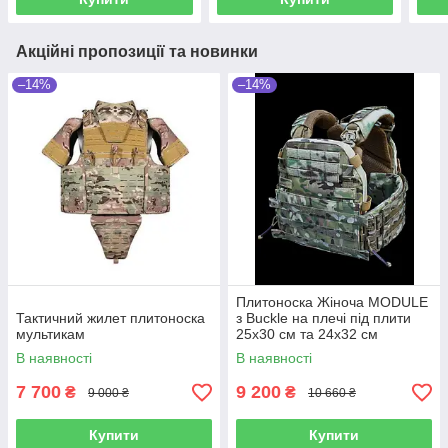
Акційні пропозиції та новинки
–14%
–14%
Плитоноска Жіноча MODULE
Тактичний жилет плитоноска
з Buckle на плечі під плити
мультикам
25х30 см та 24х32 см
Multicam Original IRR
В наявності
В наявності
7 700
9 200
₴
₴
9 000 ₴
10 660 ₴
Купити
Купити