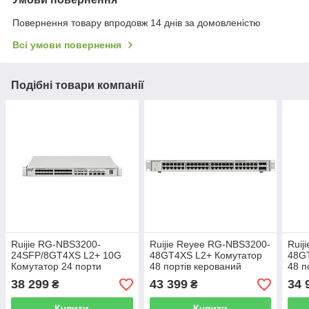
Повернення товару впродовж 14 днів за домовленістю
Всі умови повернення
Подібні товари компанії
Ruijie RG-NBS3200-
Ruijie Reyee RG-NBS3200-
Ruij
24SFP/8GT4XS L2+ 10G
48GT4XS L2+ Комутатор
48G
Комутатор 24 порти
48 портів керований
48 п
керований
38 299
43 399
34 
₴
₴
Купити
Купити