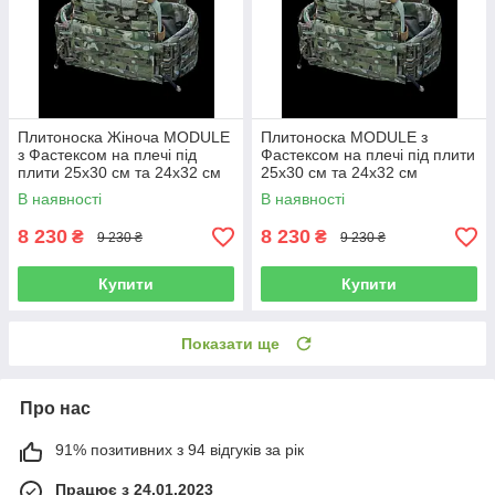
Плитоноска Жіноча MODULE
Плитоноска MODULE з
з Фастексом на плечі під
Фастексом на плечі під плити
плити 25х30 см та 24х32 см
25х30 см та 24х32 см
Multicam Original IRR
Multicam Original IRR
В наявності
В наявності
8 230
8 230
₴
₴
9 230 ₴
9 230 ₴
Купити
Купити
Показати ще
Про нас
91% позитивних з 94 відгуків за рік
Працює з 24.01.2023