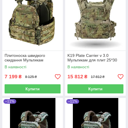
Плитоноска швидкого
K19 Plate Carrier v 3.0
скидання Мультикам
Мультикам для плит 25*30
В наявності
В наявності
7 199
15 812
₴
₴
8 125 ₴
17 812 ₴
Купити
Купити
–11%
–11%