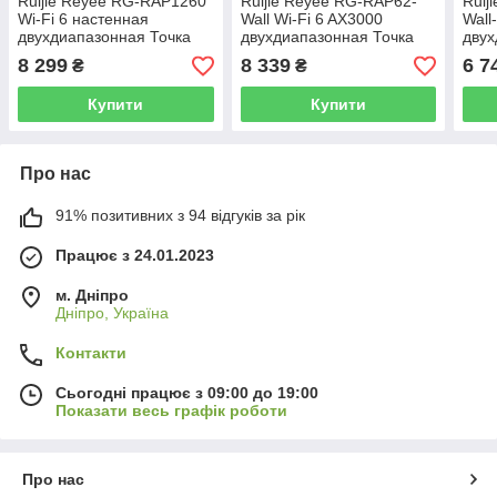
Ruijie Reyee RG-RAP1260
Ruijie Reyee RG-RAP62-
Ruij
Wi-Fi 6 настенная
Wall Wi-Fi 6 AX3000
Wall
двухдиапазонная Точка
двухдиапазонная Точка
двух
доступу
доступу
дост
8 299
8 339
6 7
₴
₴
Купити
Купити
Про нас
91% позитивних з 94 відгуків за рік
Працює з 24.01.2023
м. Дніпро
Дніпро, Україна
Контакти
Сьогодні працює з 09:00 до 19:00
Показати весь графік роботи
Про нас