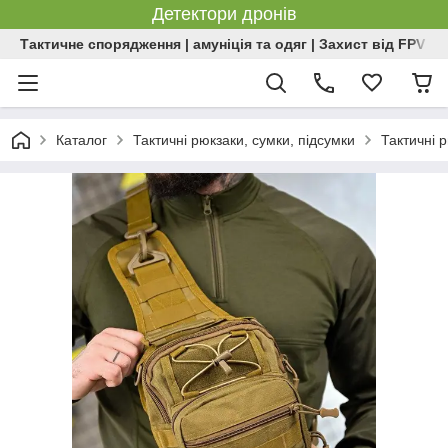
Детектори дронів
Тактичне спорядження | амуніція та одяг | Захист від FPV | 
Каталог
Тактичні рюкзаки, сумки, підсумки
Тактичні 