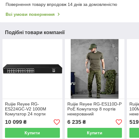
Повернення товару впродовж 14 днів за домовленістю
Всі умови повернення
Подібні товари компанії
Ruijie Reyee RG-
Ruijie Reyee RG-ES110D-P
Ruij
ES224GC-V2 1000M
PoE Комутатор 8 портів
100М
Комутатор 24 порти
некерований
нек
керований
10 099
6 235
519
₴
₴
Купити
Купити