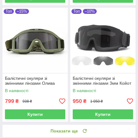
Топ
–15%
Топ
–10%
Балістичні окуляри зі
Балістичні окуляри зі
змінними лінзами Олива
змінними лінзами 3мм Койот
В наявності
В наявності
799
950
₴
₴
938 ₴
1 050 ₴
Купити
Купити
Показати ще