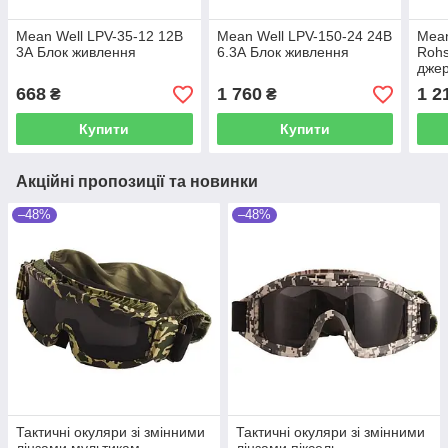
Mean Well LPV-35-12 12В
Mean Well LPV-150-24 24В
Mean
3А Блок живлення
6.3А Блок живлення
Rohs
дже
668
1 760
1 2
₴
₴
Купити
Купити
Акційні пропозиції та новинки
–48%
–48%
Тактичні окуляри зі змінними
Тактичні окуляри зі змінними