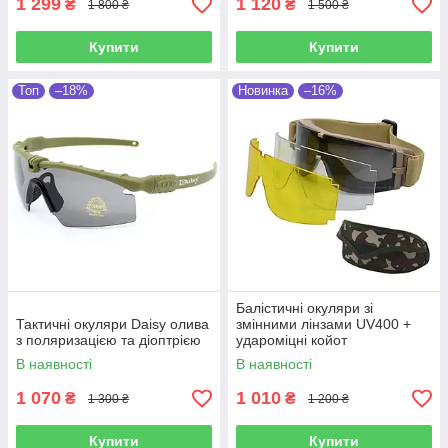
1 299
1 120
₴
₴
1 800 ₴
1 500 ₴
Купити
Купити
Топ
–18%
Новинка
–16%
Балістичні окуляри зі
Тактичні окуляри Daisy олива
змінними лінзами UV400 +
з поляризацією та діоптрією
удароміцні койот
В наявності
В наявності
1 070
1 010
₴
₴
1 300 ₴
1 200 ₴
Купити
Купити