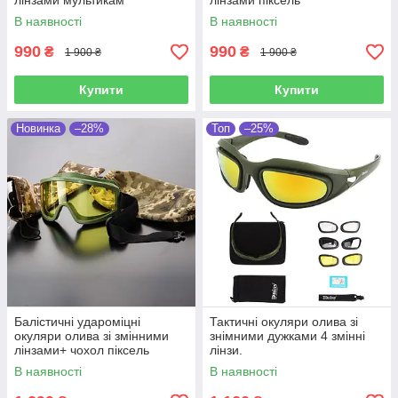
лінзами мультикам
лінзами піксель
В наявності
В наявності
990
990
₴
₴
1 900 ₴
1 900 ₴
Купити
Купити
Новинка
–28%
Топ
–25%
Балістичні удароміцні
Тактичні окуляри олива зі
окуляри олива зі змінними
знімними дужками 4 змінні
лінзами+ чохол піксель
лінзи.
В наявності
В наявності