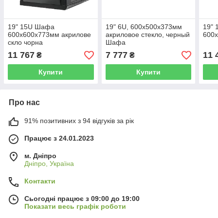
19" 15U Шафа
19" 6U, 600x500x373мм
19"
600x600x773мм акрилове
акриловое стекло, черный
600
скло чорна
Шафа
11 767
7 777
11 
₴
₴
Купити
Купити
Про нас
91% позитивних з 94 відгуків за рік
Працює з 24.01.2023
м. Дніпро
Дніпро, Україна
Контакти
Сьогодні працює з 09:00 до 19:00
Показати весь графік роботи