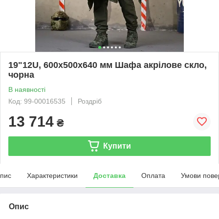
19"12U, 600х500х640 мм Шафа акрілове скло,
чорна
В наявності
Код: 99-00016535
Роздріб
13 714
₴
Купити
пис
Характеристики
Доставка
Оплата
Умови пове
Опис