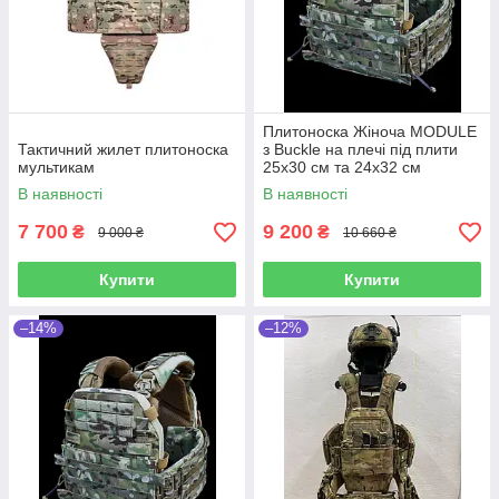
Плитоноска Жіноча MODULE
Тактичний жилет плитоноска
з Buckle на плечі під плити
мультикам
25х30 см та 24х32 см
Multicam Original IRR
В наявності
В наявності
7 700
9 200
₴
₴
9 000 ₴
10 660 ₴
Купити
Купити
–14%
–12%