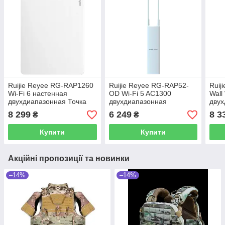
Ruijie Reyee RG-RAP1260
Ruijie Reyee RG-RAP52-
Ruij
Wi-Fi 6 настенная
OD Wi-Fi 5 AC1300
Wall
двухдиапазонная Точка
двухдиапазонная
двух
доступу
наружная Точка доступу
дост
8 299
6 249
8 3
₴
₴
Купити
Купити
Акційні пропозиції та новинки
–14%
–14%