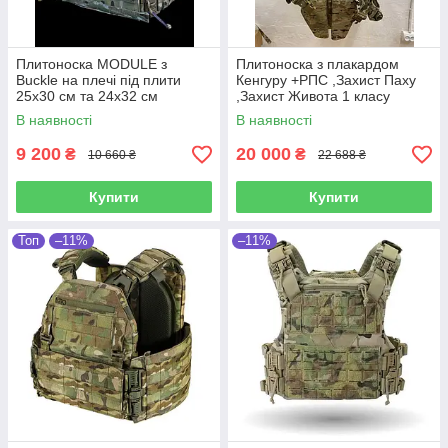
Плитоноска MODULE з
Плитоноска з плакардом
Buckle на плечі під плити
Кенгуру +РПС ,Захист Паху
25х30 см та 24х32 см
,Захист Живота 1 класу
Multicam Original IRR
захисту
В наявності
В наявності
9 200
20 000
₴
₴
10 660 ₴
22 688 ₴
Купити
Купити
Топ
–11%
–11%