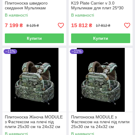
Плитоноска швидкого
K19 Plate Carrier v 3.0
скидання Мультикам
Мультикам для плит 25*30
В наявності
В наявності
7 199
15 812
₴
₴
8 125 ₴
17 812 ₴
Купити
Купити
–11%
–11%
Плитоноска Жіноча MODULE
Плитоноска MODULE з
з Фастексом на плечі під
Фастексом на плечі під плити
плити 25х30 см та 24х32 см
25х30 см та 24х32 см
Multicam Original IRR
Multicam Original IRR
В наявності
В наявності