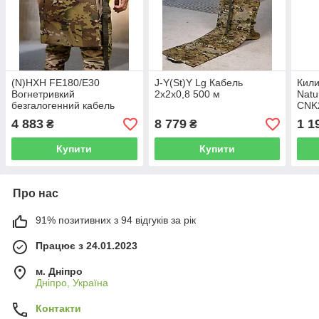
(N)HXH FE180/E30
J-Y(St)Y Lg Кабель
Кили
Вогнетривкий
2x2x0,8 500 м
Natu
безгалогенний кабель
CNK
3x1,5 0,66/1kV 100м
алюм
4 883
8 779
1 1
₴
₴
195x
Купити
Купити
Про нас
91% позитивних з 94 відгуків за рік
Працює з 24.01.2023
м. Дніпро
Дніпро, Україна
Контакти