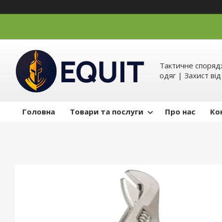
Тактичне спорядж
одяг | Захист ві
Головна
Товари та послуги
Про нас
Ко