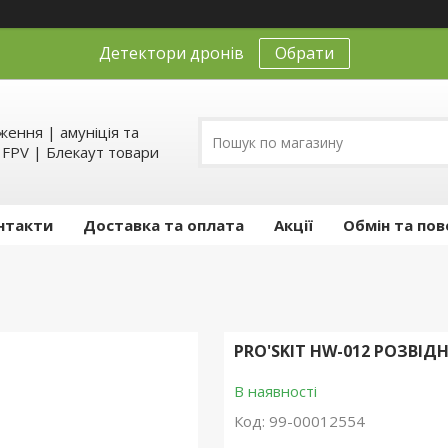
Детектори дронів
Обрати
ення | амуніція та
д FPV | Блекаут товари
нтакти
Доставка та оплата
Акції
Обмін та пов
PRO'SKIT HW-012 РОЗВІ
В наявності
Код:
99-00012554