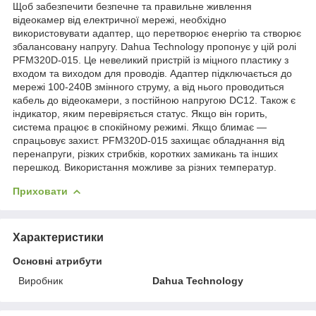
Щоб забезпечити безпечне та правильне живлення
відеокамер від електричної мережі, необхідно
використовувати адаптер, що перетворює енергію та створює
збалансовану напругу. Dahua Technology пропонує у цій ролі
PFM320D-015. Це невеликий пристрій із міцного пластику з
входом та виходом для проводів. Адаптер підключається до
мережі 100-240В змінного струму, а від нього проводиться
кабель до відеокамери, з постійною напругою DC12. Також є
індикатор, яким перевіряється статус. Якщо він горить,
система працює в спокійному режимі. Якщо блимає —
спрацьовує захист. PFM320D-015 захищає обладнання від
перенапруги, різких стрибків, коротких замикань та інших
перешкод. Використання можливе за різних температур.
Приховати
Характеристики
Основні атрибути
Виробник
Dahua Technology