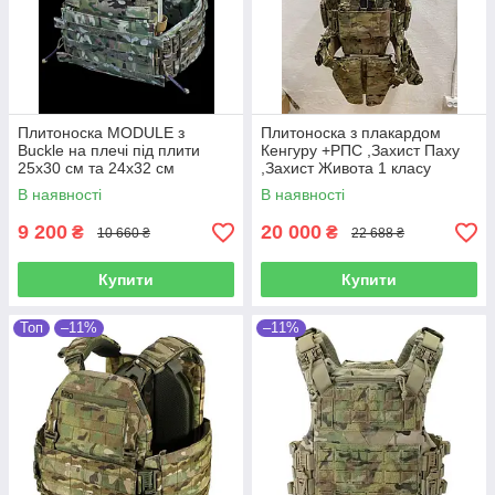
Плитоноска MODULE з
Плитоноска з плакардом
Buckle на плечі під плити
Кенгуру +РПС ,Захист Паху
25х30 см та 24х32 см
,Захист Живота 1 класу
Multicam Original IRR
захисту
В наявності
В наявності
9 200
20 000
₴
₴
10 660 ₴
22 688 ₴
Купити
Купити
Топ
–11%
–11%