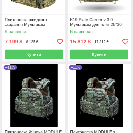
Плитоноска швидкого
K19 Plate Carrier v 3.0
скидання Мультикам
Мультикам для плит 25*30
В наявності
В наявності
7 199
15 812
₴
₴
8 125 ₴
17 812 ₴
Купити
Купити
–11%
–11%
Плитоноска Жіноча MODULE
Плитоноска MODULE з