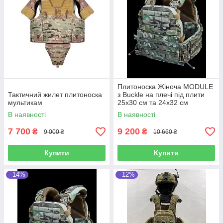
Плитоноска Жіноча MODULE
Тактичний жилет плитоноска
з Buckle на плечі під плити
мультикам
25х30 см та 24х32 см
Multicam Original IRR
В наявності
В наявності
7 700
9 200
₴
₴
9 000 ₴
10 660 ₴
Купити
Купити
–14%
–12%