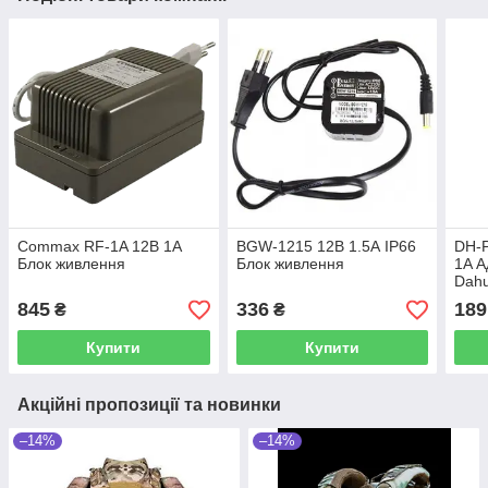
Сommax RF-1A 12В 1А
BGW-1215 12В 1.5А IP66
DH-
Блок живлення
Блок живлення
1A А
Dah
845
336
189
₴
₴
Купити
Купити
Акційні пропозиції та новинки
–14%
–14%