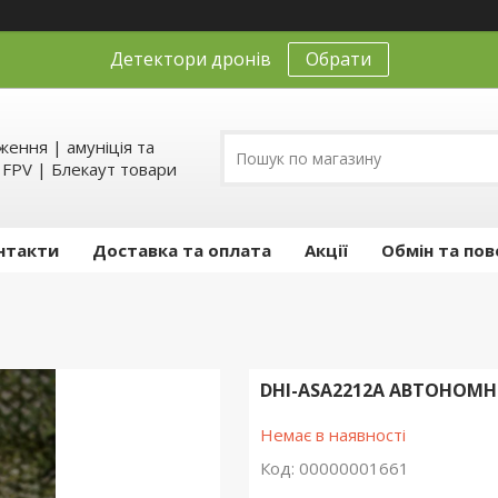
Детектори дронів
Обрати
ення | амуніція та
д FPV | Блекаут товари
нтакти
Доставка та оплата
Акції
Обмін та пов
DHI-ASA2212A АВТОНОМ
Немає в наявності
Код:
00000001661