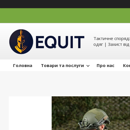
Тактичне спорядж
одяг | Захист ві
Головна
Товари та послуги
Про нас
Ко