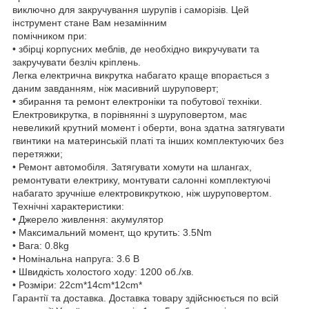
виключно для закручування шурупів і саморізів. Цей
інструмент стане Вам незамінним
помічником при:
• збірці корпусних меблів, де необхідно викручувати та
закручувати безліч кріплень.
Легка електрична викрутка набагато краще впорається з
даним завданням, ніж масивний шуруповерт;
• збирання та ремонт електроніки та побутової техніки.
Електровикрутка, в порівнянні з шуруповертом, має
невеликий крутний момент і оберти, вона здатна затягувати
гвинтики на материнській платі та інших комплектуючих без
перетяжки;
• Ремонт автомобіля. Затягувати хомути на шлангах,
ремонтувати електрику, монтувати салонні комплектуючі
набагато зручніше електровикруткою, ніж шуруповертом.
Технічні характеристики:
• Джерело живлення: акумулятор
• Максимальний момент, що крутить: 3.5Nm
• Вага: 0.8kg
• Номінальна напруга: 3.6 В
• Швидкість холостого ходу: 1200 об./хв.
• Розміри: 22cm*14cm*12cm*
Гарантії та доставка. Доставка товару здійснюється по всій