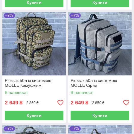
Купити
Купити
–7%
–7%
Рюкзак 50л із системою
Рюкзак 50л із системою
MOLLE Камуфляж
MOLLE Сірий
В наявності
В наявності
2 649
2 649
₴
₴
2 850 ₴
2 850 ₴
Купити
Купити
–7%
–7%