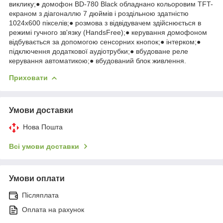
виклику;● домофон BD-780 Black обладнано кольоровим TFT-
екраном з діагоналлю 7 дюймів і роздільною здатністю
1024х600 пікселів;● розмова з відвідувачем здійснюється в
режимі гучного зв'язку (HandsFree);● керування домофоном
відбувається за допомогою сенсорних кнопок;● інтерком;●
підключення додаткової аудіотрубки;● вбудоване реле
керування автоматикою;● вбудований блок живлення.
Приховати
Умови доставки
Нова Пошта
Всі умови доставки
Умови оплати
Післяплата
Оплата на рахунок