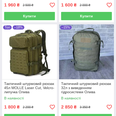
1 960
1 600
₴
₴
2 500 ₴
2 000 ₴
Купити
Купити
Топ
–18%
–15%
Тактичний штурмовий рюкзак
Тактичний штурмовий рюкзак
45л MOLLE Laser Cut, Velcro-
32л з виведенням
липучка Олива
гідросистеми Олива
В наявності
В наявності
1 800
2 850
₴
₴
2 200 ₴
3 350 ₴