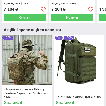
відеодомофона
відеодомофона
7 184
7 184
4 3
₴
₴
Купити
Купити
Акційні пропозиції та новинки
–22%
Топ
–20%
Штурмовий рюкзак Kiborg
Cordura Squadron Multicam -
з MOLLE
Тактичний рюкзак 45л Олива
В наявності
В наявності